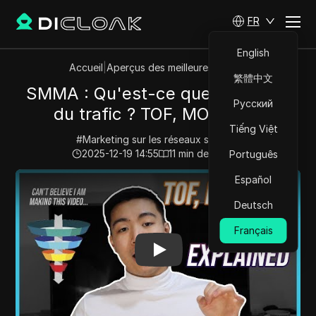
FR
English
Accueil
|
Aperçus des meilleures vidéos
繁體中文
SMMA : Qu'est-ce que le "Heat"
Русский
du trafic ? TOF, MOF, BOF
Tiếng Việt
#
Marketing sur les réseaux sociaux
2025-12-19 14:55
11
min de lecture
Português
Play Video:
SMMA : Qu'est-ce que le "Heat" du trafic
Español
Deutsch
Français