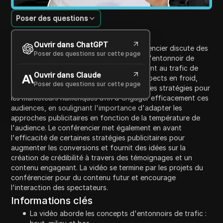
Poser des questions
Introduction au contenu
Ouvrir dans ChatGPT
Dans la vidéo de cette semaine, le conférencier discute des
Poser des questions sur cette page
concepts de haut, de milieu et de bas de l'entonnoir de
vente, expliquant comment ils se rapportent au trafic de
Ouvrir dans Claude
l'audience et à la catégorisation des prospects en froid,
Poser des questions sur cette page
tiède ou chaud. La discussion comprend des stratégies pour
les marketeurs numériques afin d'engager efficacement ces
audiences, en soulignant l'importance d'adapter les
approches publicitaires en fonction de la température de
l'audience. Le conférencier met également en avant
l'efficacité de certaines stratégies publicitaires pour
augmenter les conversions et fournit des idées sur la
création de crédibilité à travers des témoignages et un
contenu engageant. La vidéo se termine par les projets du
conférencier pour du contenu futur et encourage
l'interaction des spectateurs.
Informations clés
La vidéo aborde les concepts d'entonnoirs de trafic :