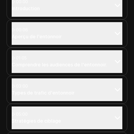
00:00
Introduction
00:06
Aperçu de l'entonnoir
01:05
Comprendre les audiences de l'entonnoir.
03:00
Types de trafic d'entonnoir
05:00
Stratégies de ciblage