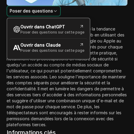
Poser des questions
Introduction au contenu
Ouvrir dans ChatGPT
Dans cette vidéo, Leo Notenboom aborde la tendance
Poser des questions sur cette page
croissante de se connecter à des sites Web en utilisant des
services externes tels que Facebook, Google ou Apple au
Ouvrir dans Claude
lieu de créer des comptes uniques et séparés pour chaque
Poser des questions sur cette page
service. Il explique les risques associés à cette pratique,
notamment les préoccupations en matière de sécurité si
quelqu'un accède au compte de médias sociaux de
l'utilisateur, ce qui pourrait potentiellement compromettre
les services associés. Leo souligne l'importance de maintenir
des comptes séparés pour améliorer la sécurité et la
confidentialité. Il met en lumière les dangers de permettre à
des services tiers d'accéder à des informations personnelles
et suggère d'utiliser une combinaison unique d'e-mail et de
mot de passe pour chaque service. De plus, les
téléspectateurs sont encouragés à rester informés sur les
permissions demandées lors de la connexion avec des
plateformes tierces.
Informations clés