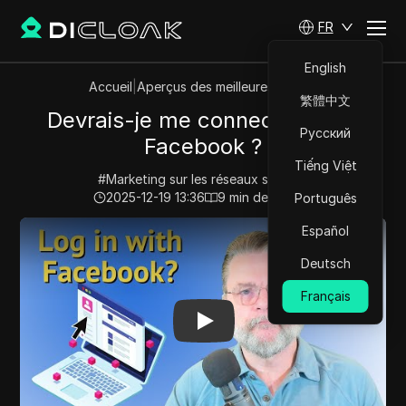
FR
English
Accueil
|
Aperçus des meilleures vidéos
繁體中文
Devrais-je me connecter avec
Русский
Facebook ?
Tiếng Việt
#
Marketing sur les réseaux sociaux
2025-12-19 13:36
9
min de lecture
Português
Play Video:
Devrais-je me connecter avec Facebook ?
Español
Deutsch
Français