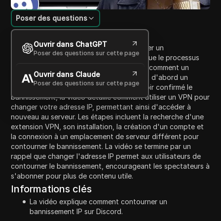
Poser des questions
Introduction au contenu
Ouvrir dans ChatGPT
Cette vidéo démontre comment contourner un
Poser des questions sur cette page
bannissement IP sur Discord. L'hôte explique le processus
avec une démonstration rapide, montrant comment un
Ouvrir dans Claude
bannissement IP fonctionne en bannissant d'abord un
Poser des questions sur cette page
utilisateur d'un serveur Discord. Après avoir confirmé le
bannissement, la vidéo détaille comment utiliser un VPN pour
changer votre adresse IP, permettant ainsi d'accéder à
nouveau au serveur. Les étapes incluent la recherche d'une
extension VPN, son installation, la création d'un compte et
la connexion à un emplacement de serveur différent pour
contourner le bannissement. La vidéo se termine par un
rappel que changer l'adresse IP permet aux utilisateurs de
contourner le bannissement, encourageant les spectateurs à
s'abonner pour plus de contenu utile.
Informations clés
La vidéo explique comment contourner un
bannissement IP sur Discord.