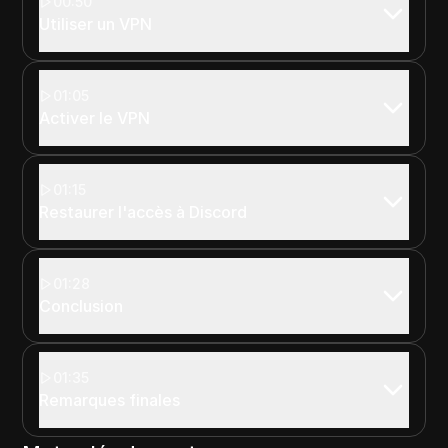
00:50
Utiliser un VPN
01:05
Activer le VPN
01:15
Restaurer l'accès à Discord
01:28
Conclusion
01:35
Remarques finales