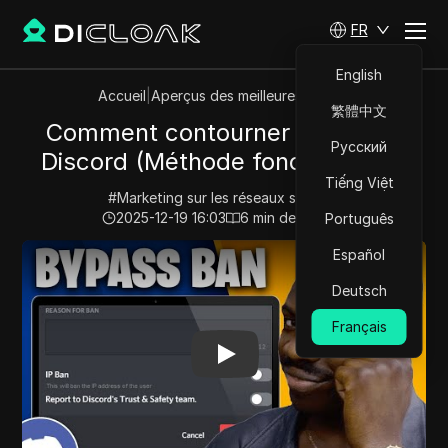
FR
English
Accueil
|
Aperçus des meilleures vidéos
繁體中文
Comment contourner un ban IP
Русский
Discord (Méthode fonctionnelle)
Tiếng Việt
#
Marketing sur les réseaux sociaux
2025-12-19 16:03
6
min de lecture
Português
Play Video:
Comment contourner un ban IP Discord (M
Español
Deutsch
Français