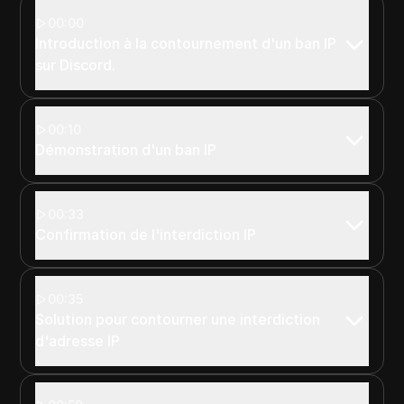
00:00
Introduction à la contournement d'un ban IP
sur Discord.
00:10
Démonstration d'un ban IP
00:33
Confirmation de l'interdiction IP
00:35
Solution pour contourner une interdiction
d'adresse IP