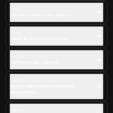
00:21
Comment acheter des comptes
01:15
Types de comptes disponibles.
02:06
Tarification des comptes
04:10
Mesures de protection contre les
escroqueries.
06:10