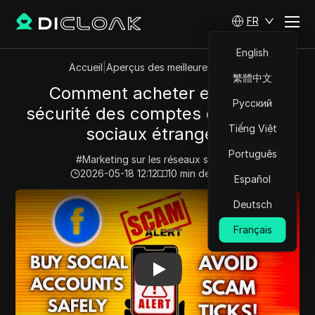
FR
English
Accueil
|
Aperçus des meilleures vidéos
繁體中文
Comment acheter en toute
Русский
sécurité des comptes de médias
Tiếng Việt
sociaux étrangers
Português
#
Marketing sur les réseaux sociaux
2026-05-18 12:12
10
min de lecture
Español
Play Video:
Comment acheter en toute sécurité des co
Deutsch
Français