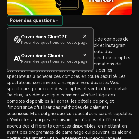
Poser des questions
Introduction au contenu
Ouvrir dans ChatGPT
Cette vidéo fournit des conseils sur l'achat de comptes de
Poser des questions sur cette page
médias sociaux étrangers tels que Facebook et Instagram
sans se faire arnaquer. Le présentateur discute des
Ouvrir dans Claude
arnaques courantes rencontrées lors de l'achat de comptes,
Poser des questions sur cette page
y compris le paiement sans recevoir les informations de
connexion. Le processus est simplifié pour aider les
spectateurs à acheter ces comptes en toute sécurité. Les
spectateurs sont invités à naviguer vers des sites Web
spécifiques pour créer des comptes et vérifier leurs détails.
De plus, la vidéo explique comment vérifier l'âge des
comptes disponibles à l'achat, les détails de prix, et
l'importance d'utiliser des méthodes de paiement
sécurisées. Elle souligne que les spectateurs seront capables
d'éviter les arnaques en suivant ces étapes et offre un
aperçu des différents comptes disponibles, en mettant en
avant des programmes de parrainage qui peuvent les aider à
gagner de l'argent. Enfin, le présentateur encourage les