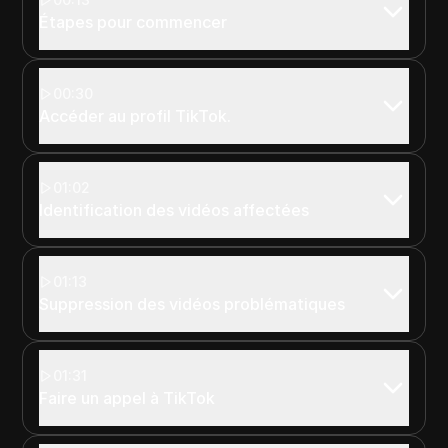
Étapes pour commencer
00:30
Accéder au profil TikTok.
01:02
Identification des vidéos affectées
01:13
Suppression des vidéos problématiques
01:31
Faire un appel à TikTok