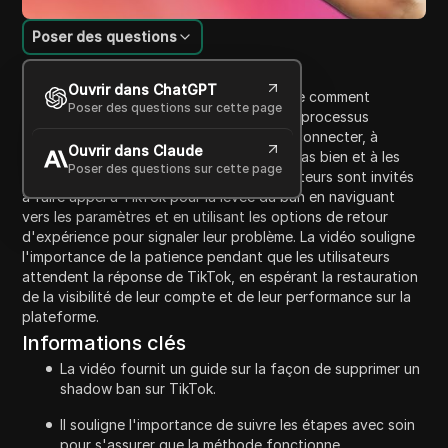
Poser des questions
Introduction au contenu
Ouvrir dans ChatGPT
Dans cette vidéo, le présentateur explique comment
Poser des questions sur cette page
supprimer un "shadow ban" de TikTok. Le processus
consiste à télécharger l'application, à se connecter, à
Ouvrir dans Claude
identifier les vidéos qui ne fonctionnent pas bien et à les
Poser des questions sur cette page
supprimer. Après la suppression, les utilisateurs sont invités
à faire appel à TikTok pour la levée du ban en naviguant
vers les paramètres et en utilisant les options de retour
d'expérience pour signaler leur problème. La vidéo souligne
l'importance de la patience pendant que les utilisateurs
attendent la réponse de TikTok, en espérant la restauration
de la visibilité de leur compte et de leur performance sur la
plateforme.
Informations clés
La vidéo fournit un guide sur la façon de supprimer un
shadow ban sur TikTok.
Il souligne l'importance de suivre les étapes avec soin
pour s'assurer que la méthode fonctionne.