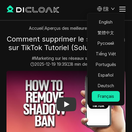
FR
English
Accueil
|
Aperçus des meilleures vidéos
繁體中文
Comment supprimer le shadowban
Русский
sur TikTok Tutoriel (Solution facile)
Tiếng Việt
#
Marketing sur les réseaux sociaux
2025-12-19 19:35
8
min de lecture
Português
Play Video:
Comment supprimer le shadowban sur TikTok
Español
Deutsch
Français