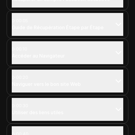
00:05
Guide de Récupération Étape par Étape
00:10
Accéder au Navigateur
00:20
Naviguer vers le bon site Web
00:30
Utiliser des liens utiles
00:40