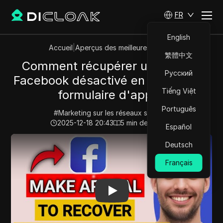
FR
English
Accueil
|
Aperçus des meilleures vidéos
繁體中文
Comment récupérer un compte
Русский
Facebook désactivé en utilisant un
Tiếng Việt
formulaire d'appel.
Português
#
Marketing sur les réseaux sociaux
2025-12-18 20:43
5
min de lecture
Español
Play Video:
Comment récupérer un compte Facebook désa
Deutsch
Français