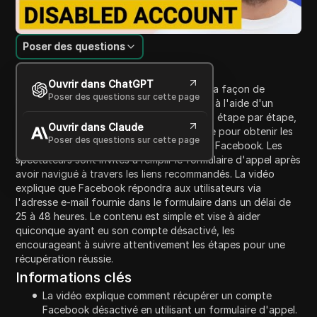
Poser des questions
Introduction au contenu
Ouvrir dans ChatGPT
Cette vidéo fournit un guide complet sur la façon de
Poser des questions sur cette page
récupérer un compte Facebook désactivé à l'aide d'un
formulaire d'appel. Elle décrit le processus étape par étape,
Ouvrir dans Claude
y compris l'accès à un site Web spécifique pour obtenir les
Poser des questions sur cette page
informations de contact nécessaires pour Facebook. Les
spectateurs sont invités à remplir le formulaire d'appel après
avoir navigué à travers les liens recommandés. La vidéo
explique que Facebook répondra aux utilisateurs via
l'adresse e-mail fournie dans le formulaire dans un délai de
25 à 48 heures. Le contenu est simple et vise à aider
quiconque ayant eu son compte désactivé, les
encourageant à suivre attentivement les étapes pour une
récupération réussie.
Informations clés
La vidéo explique comment récupérer un compte
Facebook désactivé en utilisant un formulaire d'appel.