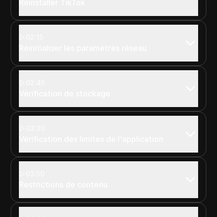
Réinstaller TikTok
02:15
Réinitialiser les paramètres réseau
02:45
Vérification de stockage
03:20
Vérification des limites de l'application
03:50
Restrictions de contenu