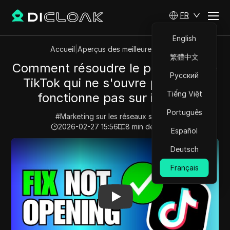
FR
English
Accueil
|
Aperçus des meilleures vidéos
繁體中文
Comment résoudre le problème de
Русский
TikTok qui ne s'ouvre pas ou ne
Tiếng Việt
fonctionne pas sur iPhone.
Português
#
Marketing sur les réseaux sociaux
2026-02-27 15:56
8
min de lecture
Español
Play Video:
Comment résoudre le problème de TikTok qu
Deutsch
Français