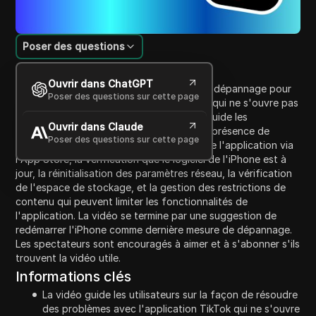
Poser des questions
Introduction au contenu
Ouvrir dans ChatGPT
Cette vidéo fournit une série d'étapes de dépannage pour
Poser des questions sur cette page
réparer l'application TikTok sur un iPhone qui ne s'ouvre pas
ou ne fonctionne pas correctement. Elle guide les
Ouvrir dans Claude
spectateurs à travers la vérification de la présence de
Poser des questions sur cette page
l'application sur l'appareil, la mise à jour de l'application via
l'App Store, la vérification que le logiciel de l'iPhone est à
jour, la réinitialisation des paramètres réseau, la vérification
de l'espace de stockage, et la gestion des restrictions de
contenu qui peuvent limiter les fonctionnalités de
l'application. La vidéo se termine par une suggestion de
redémarrer l'iPhone comme dernière mesure de dépannage.
Les spectateurs sont encouragés à aimer et à s'abonner s'ils
trouvent la vidéo utile.
Informations clés
La vidéo guide les utilisateurs sur la façon de résoudre
des problèmes avec l'application TikTok qui ne s'ouvre