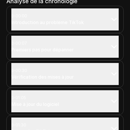
Analyse de la chronologie
00:00
Introduction au problème TikTok
00:07
Premiers pas pour dépanner
00:30
Vérification des mises à jour
01:05
Mise à jour du logiciel
01:30