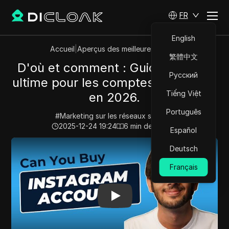
FR
English
Accueil
|
Aperçus des meilleures vidéos
繁體中文
D'où et comment : Guide d'achat
Русский
ultime pour les comptes Instagram
Tiếng Việt
en 2026.
Português
#
Marketing sur les réseaux sociaux
2025-12-24 19:24
6
min de lecture
Español
Play Video:
D'où et comment : Guide d'achat ultime po
Deutsch
Français