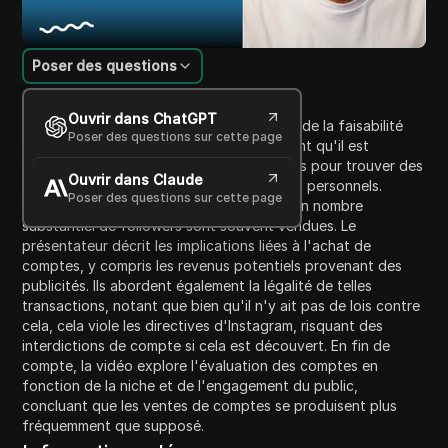
Poser des questions
Introduction au contenu
Ouvrir dans ChatGPT
Dans cette vidéo, le présentateur discute de la faisabilité
Poser des questions sur cette page
d'acheter un compte Instagram, confirmant qu'il est
possible. Ils expliquent les défis rencontrés pour trouver des
Ouvrir dans Claude
vendeurs, car la plupart des comptes sont personnels.
Poser des questions sur cette page
Cependant, les pages thématiques avec un nombre
substantiel de followers sont souvent vendues. Le
présentateur décrit les implications liées à l'achat de
comptes, y compris les revenus potentiels provenant des
publicités. Ils abordent également la légalité de telles
transactions, notant que bien qu'il n'y ait pas de lois contre
cela, cela viole les directives d'Instagram, risquant des
interdictions de compte si cela est découvert. En fin de
compte, la vidéo explore l'évaluation des comptes en
fonction de la niche et de l'engagement du public,
concluant que les ventes de comptes se produisent plus
fréquemment que supposé.