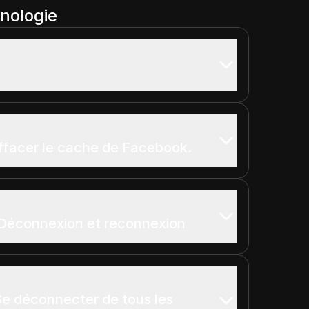
onologie
Effacer le cache de Facebook.
 Déconnexion et reconnexion
 Se déconnecter de tous les