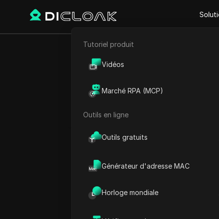
Solut
Tutoriel produit
E-commerce
SESSION 
Vidéos
Marketing d'affiliation
Comment r
Marché RPA (MCP)
Extraction de données web
#
Outils en ligne
Play Video:
SESSION DE FAC
Outils gratuits
Générateur d'adresse MAC
Horloge mondiale