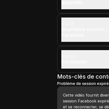
appareils.
02:01
Quatrième solution : 
Facebook.
02:39
Conclusion
Mots-clés de con
Problème de session expiré
Cette vidéo fournit dive
session Facebook expiré
et se reconnecter, se dé