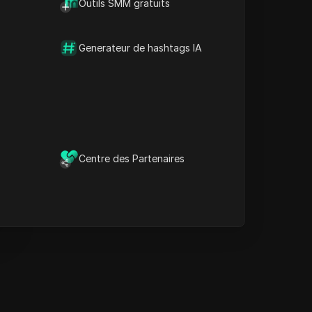
Outils SMM gratuits
Informations clés
Analyse de la chronologie
Mots-clés de contenu
Generateur de hashtags IA
Questions et réponses
connexes
Plus de recommandations
de vidéos
e navigateur anti-détection
DICloak garde la gestion de
Centre des Partenaires
vos multiples comptes en
sécurité et à l'abri des
interdictions.
Télécharger