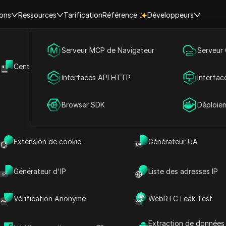
ions
Ressources
Tarification
Référence
Développeurs
Accueil
|
Aperçus des meilleures vidéos
Marketing des médias sociaux
Serveur MCP de Navigateur
Serveur
DE FACEBOOK EXPIRÉE ANDR
Centre d'aide
API Ouverte
Publicité
Interfaces API HTTP
Interfac
éparer la session expirée d
Partage de compte
Browser SDK
Déploie
Marketing sur les réseaux sociaux
2025-12-19 14:02
7
min de lect
EBOOK EXPIRÉE ANDROID FIX | Comment réparer la sess
Extension de cookie
Générateur UA
Générateur d'IP
Liste des adresses IP
Vérification Anonyme
WebRTC Leak Test
Extraction de données