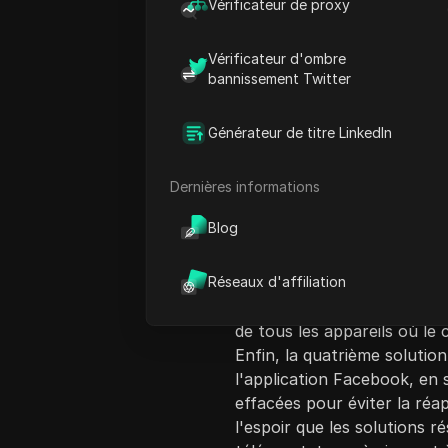
Vérificateur de proxy
Vérificateur d'ombre
bannissement Twitter
Générateur de titre LinkedIn
Introduction au c
Ce tutoriel vidéo présente 
Dernières informations
'session Facebook expirée'
Blog
téléspectateurs à aimer et 
consiste à vider les fichie
téléphone. La deuxième sol
Réseaux d'affiliation
de se reconnecter. La troi
de tous les appareils où le 
Enfin, la quatrième solution 
l'application Facebook, en
effacées pour éviter la réap
l'espoir que les solutions r