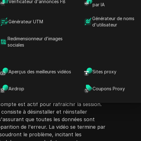
Vérificateur d'annonces FB
par IA
Générateur de noms
Générateur UTM
d'utilisateur
Redimensionneur d’images
sociales
ontenu
Poser des questions
quatre solutions pour résoudre l'erreur
L
. L'animateur commence par encourager les
Ouvrir dans ChatGPT
Aperçus des meilleures vidéos
Sites proxy
Poser des questions sur cette page
partager la vidéo. La première solution
rs de cache de Facebook via les paramètres du
Ouvrir dans Claude
ution suggère de se déconnecter du compte et
Airdrop
Coupons Proxy
Poser des questions sur cette page
sième solution recommande de se déconnecter
compte est actif pour rafraîchir la session.
consiste à désinstaller et réinstaller
 s'assurant que toutes les données sont
parition de l'erreur. La vidéo se termine par
ésoudront le problème, incitant les