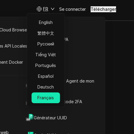
FR
Se connecter
Télécharger
English
 Cloud Browser MCP
繁體中文
OID FIX |
Marché de la RPA
Русский
es API Locales
e Facebook
Tiếng Việt
ment Docker
Português
ure
Español
Quel est le User Agent de mon
ion expirée de Facebook
navigateur
Deutsch
Français
Générateur de code 2FA
Générateur UUID
Contenu
Introduction au contenu
 web