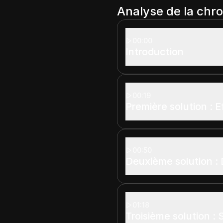
Analyse de la chr
00:00
Introduction
00:19
Première solution : 
00:50
Deuxième solution :
01:18
Troisième solution :