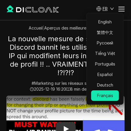
FR
English
Accueil
|
Aperçus des meilleures vidéos
繁體中文
La nouvelle mesure de sécurité de
Русский
Discord bannit les utilisateurs par
Tiếng Việt
IP qui modifient leurs informations
de profil !! .. VRAIMENT DISCORD
Português
!?!?!?
Español
#
Marketing sur les réseaux sociaux
Deutsch
2025-12-19 16:20
8
min de lecture
Français
Play Video:
La nouvelle mesure de sécurité de Discord ba