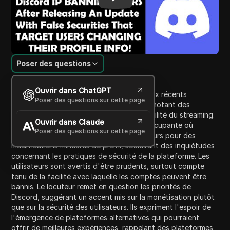
Poser des questions
Introduction au contenu
Ouvrir dans ChatGPT
Le locuteur exprime sa frustration face aux récents
Poser des questions sur cette page
changements dans le service de Discord, notant des
problèmes avec les notifications et la fiabilité du streaming.
Ouvrir dans Claude
Ils soulignent une nouvelle politique préoccupante où
Poser des questions sur cette page
Discord bannit apparemment des utilisateurs pour des
modifications mineures de profil, soulevant des inquiétudes
concernant les pratiques de sécurité de la plateforme. Les
utilisateurs sont avertis d'être prudents, surtout compte
tenu de la facilité avec laquelle les comptes peuvent être
bannis. Le locuteur remet en question les priorités de
Discord, suggérant un accent mis sur la monétisation plutôt
que sur la sécurité des utilisateurs. Ils expriment l'espoir de
l'émergence de plateformes alternatives qui pourraient
offrir de meilleures expériences, rappelant des plateformes