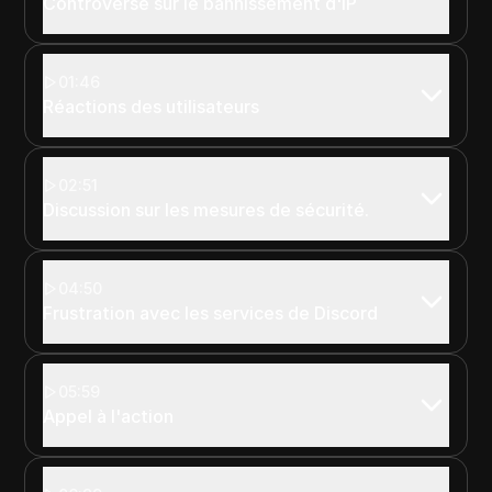
Controverse sur le bannissement d'IP
01:46
Réactions des utilisateurs
02:51
Discussion sur les mesures de sécurité.
04:50
Frustration avec les services de Discord
05:59
Appel à l'action