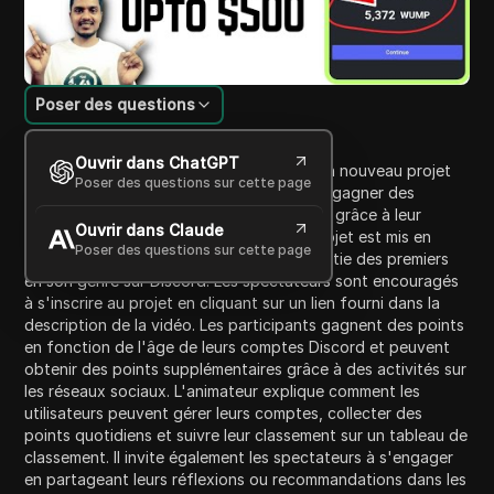
Poser des questions
Introduction au contenu
Ouvrir dans ChatGPT
Dans cette vidéo, l'animateur discute d'un nouveau projet
Poser des questions sur cette page
sur Discord qui permet aux utilisateurs de gagner des
points, spécifiquement des jetons WUMP, grâce à leur
Ouvrir dans Claude
participation et à leurs interactions. Le projet est mis en
Poser des questions sur cette page
avant comme unique, surtout qu'il fait partie des premiers
en son genre sur Discord. Les spectateurs sont encouragés
à s'inscrire au projet en cliquant sur un lien fourni dans la
description de la vidéo. Les participants gagnent des points
en fonction de l'âge de leurs comptes Discord et peuvent
obtenir des points supplémentaires grâce à des activités sur
les réseaux sociaux. L'animateur explique comment les
utilisateurs peuvent gérer leurs comptes, collecter des
points quotidiens et suivre leur classement sur un tableau de
classement. Il invite également les spectateurs à s'engager
en partageant leurs réflexions ou recommandations dans les