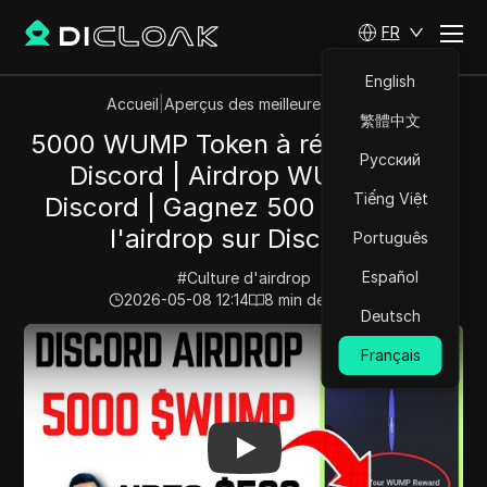
FR
English
Accueil
|
Aperçus des meilleures vidéos
繁體中文
5000 WUMP Token à réclamer sur
Русский
Discord | Airdrop WUMP sur
Tiếng Việt
Discord | Gagnez 500 $ grâce à
l'airdrop sur Discord |
Português
Español
#
Culture d'airdrop
2026-05-08 12:14
8
min de lecture
Deutsch
Play Video:
5000 WUMP Token à réclamer sur Discord | 
Français