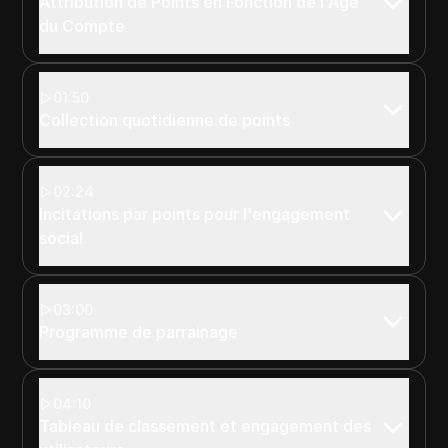
Attribution de Points en Fonction de l'Âge
du Compte
01:50
Collection quotidienne de points
02:24
Incitations par points pour l'engagement
social
03:00
Programme de parrainage
04:10
Tableau de classement et engagement des