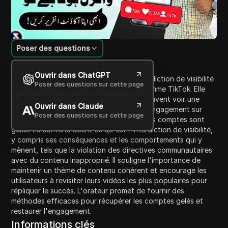
Poser des questions
Introduction au contenu
Ouvrir dans ChatGPT
La vidéo discute du phénomène de l'interdiction de visibilité
Poser des questions sur cette page
sur les plateformes de médias sociaux comme TikTok. Elle
explique comment certains utilisateurs peuvent voir une
Ouvrir dans Claude
réduction dramatique des "likes" et de l'engagement sur
Poser des questions sur cette page
leurs vidéos, les amenant à croire que leurs comptes sont
gelés. Le contenu décrit ce qu'est l'interdiction de visibilité,
y compris ses conséquences et les comportements qui y
mènent, tels que la violation des directives communautaires
avec du contenu inapproprié. Il souligne l'importance de
maintenir un thème de contenu cohérent et encourage les
utilisateurs à revisiter leurs vidéos les plus populaires pour
répliquer le succès. L'orateur promet de fournir des
méthodes efficaces pour récupérer les comptes gelés et
restaurer l'engagement.
Informations clés