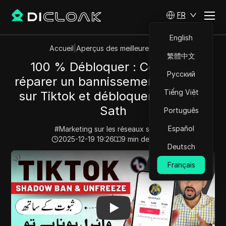
FR
English
Accueil
|
Aperçus des meilleures vidéos
繁體中文
100 % Débloquer : Comment
Русский
réparer un bannissement d'ombre
Tiếng Việt
sur Tiktok et débloquer | Sabot k
Sath
Português
Español
#
Marketing sur les réseaux sociaux
2025-12-19 19:26
9
min de lecture
Deutsch
Play Video:
100 % Débloquer : Comment réparer un ban
Français