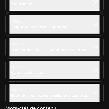
Être trompé
02:23
L'importance des collaborations
02:44
La cohérence dans la création de contenu.
03:59
Restez sur le sujet.
04:06
Méthodes pour déverrouiller des comptes
Mots-clés de contenu