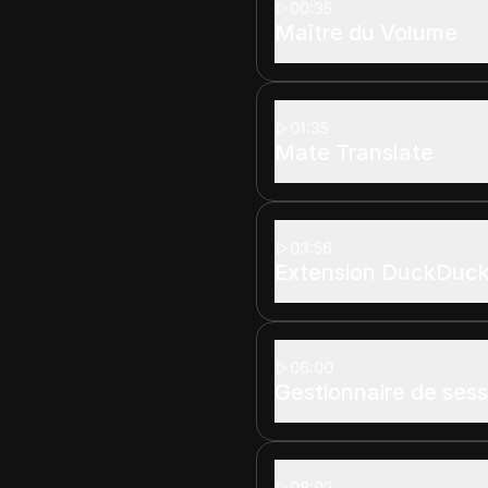
00:35
Maître du Volume
01:35
Mate Translate
03:56
Extension DuckDuc
06:00
Gestionnaire de sess
08:02