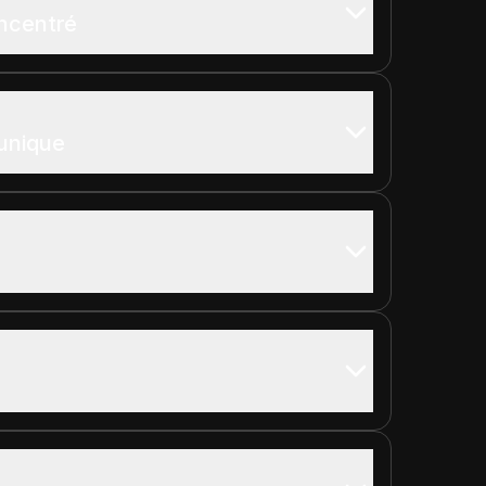
ncentré
 unique