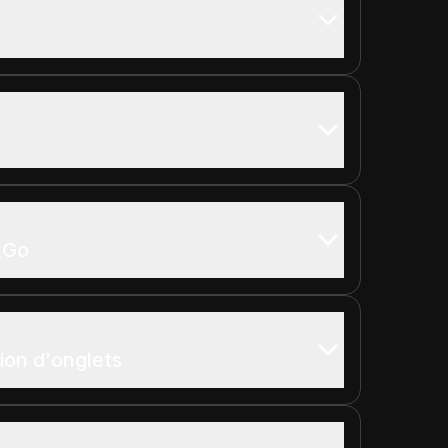
kGo
ion d'onglets