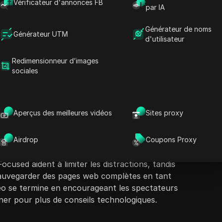
Vérificateur d'annonces FB
par IA
Générateur de noms
Générateur UTM
d'utilisateur
Redimensionneur d’images
sociales
ontenu
Poser des questions
ésente une sélection d'extensions Chrome
L
uctivité et rationaliser le flux de travail. La
Ouvrir dans ChatGPT
Aperçus des meilleures vidéos
Sites proxy
Poser des questions sur cette page
ls, y compris Volume Master pour le contrôle
 pour le support multilingue, DuckDuckGo
Ouvrir dans Claude
 la protection de la vie privée, et des outils
Airdrop
Coupons Proxy
Poser des questions sur cette page
garder une trace de plusieurs onglets. Des
ocused aident à limiter les distractions, tandis
sauvegarder des pages web complètes en tant
déo se termine en encourageant les spectateurs
ner pour plus de conseils technologiques.