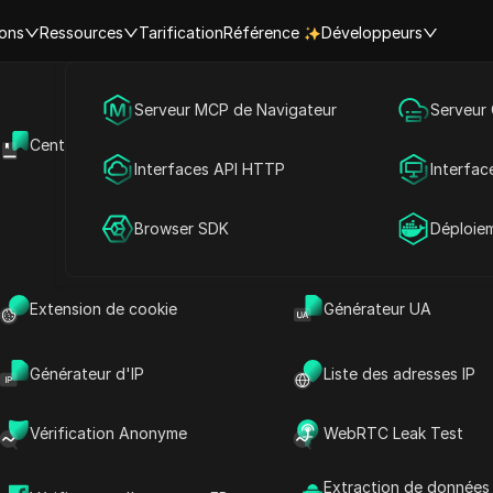
ions
Ressources
Tarification
Référence
Développeurs
Accueil
|
Aperçus des meilleures vidéos
Marketing des médias sociaux
Serveur MCP de Navigateur
Serveur
ensions Chrome essentielles p
Centre d'aide
API Ouverte
Publicité
Interfaces API HTTP
Interfac
votre productivité en 2025 !
Partage de compte
Browser SDK
Déploie
arketing sur les réseaux sociaux
2026-06-05 15:31
10
min de lect
ns Chrome essentielles pour booster votre productivité en
Extension de cookie
Générateur UA
Générateur d'IP
Liste des adresses IP
Vérification Anonyme
WebRTC Leak Test
Extraction de données