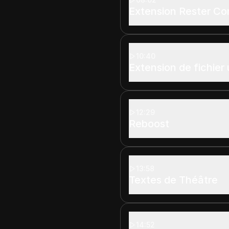
Extension Rester Co
10:40
Extension de fichier
12:29
Reboost
13:58
Textes de Théâtre
14:52