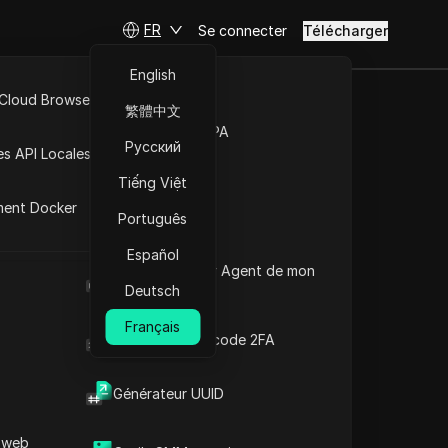
FR
Se connecter
Télécharger
English
 Cloud Browser MCP
繁體中文
our booster
Marché de la RPA
Русский
es API Locales
Tiếng Việt
ment Docker
Português
ure
Español
Quel est le User Agent de mon
 2025 !
navigateur
Deutsch
Français
Générateur de code 2FA
Générateur UUID
Contenu
Introduction au contenu
 web