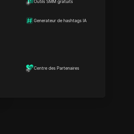
Outils SMM gratuits
Informations clés
Analyse de la chronologie
Mots-clés de contenu
Generateur de hashtags IA
Questions et réponses
connexes
Plus de recommandations
de vidéos
e navigateur anti-détection
DICloak garde la gestion de
Centre des Partenaires
vos multiples comptes en
sécurité et à l'abri des
interdictions.
Télécharger