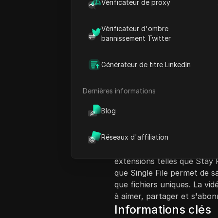
Vérificateur de proxy
Vérificateur d'ombre
bannissement Twitter
Générateur de titre LinkedIn
Introduction au c
Dans cette vidéo, Mobin pr
Dernières informations
utiles pour améliorer la prod
Blog
vidéo couvre plusieurs outi
du volume, Mate Translate
pour une navigation axée sur
Réseaux d'affiliation
de gestion de session pour 
extensions telles que Stay F
que Single File permet de 
que fichiers uniques. La vi
à aimer, partager et s'abon
Informations clés