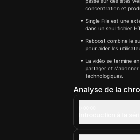
passé sur des sites web
concentration et produ
Single File est une ex
dans un seul fichier HT
Reboost combine le sui
pour aider les utilisat
La vidéo se termine en
partager et s'abonner 
technologiques.
Analyse de la chr
00:00
Introduction à la sé