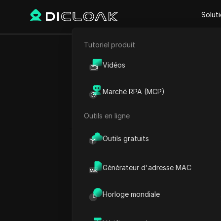
Solut
Tutoriel produit
E-commerce
Top 10 ext
Vidéos
Marketing d'affiliation
Marché RPA (MCP)
Extraction de données web
#
M
Outils en ligne
Play Video:
Top 10 extensio
Outils gratuits
Générateur d'adresse MAC
Horloge mondiale