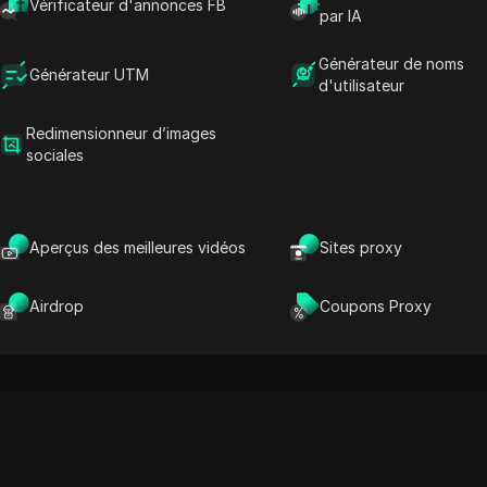
Vérificateur d'annonces FB
par IA
Meilleures vidéos par mois
Meilleures vidéos par catégories
Générateur de noms
Générateur UTM
d'utilisateur
Classement
Titre
Redimensionneur d’images
sociales
Aperçus des meilleures vidéos
Sites proxy
Airdrop
Coupons Proxy