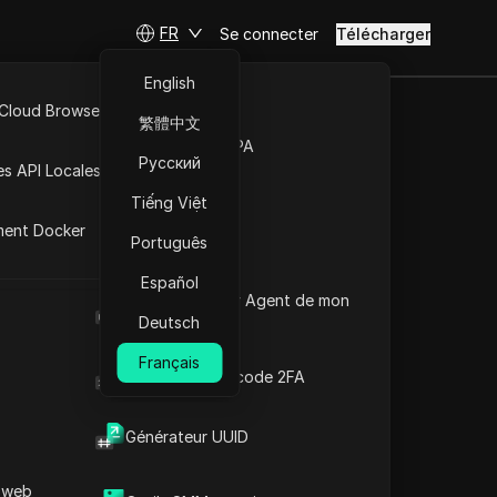
FR
Se connecter
Télécharger
English
 Cloud Browser MCP
繁體中文
a plus
Marché de la RPA
Русский
es API Locales
arketing
Tiếng Việt
ment Docker
Português
erest" -
Español
Quel est le User Agent de mon
navigateur
Deutsch
Français
Générateur de code 2FA
Marketing sur les réseaux
oints clés.
Générateur UUID
 web