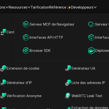
ions
Ressources
Tarification
Référence
Développeurs
Marketing des médias sociaux
Serveur MCP de Navigateur
Serveur
nsights de la vidéo l
Centre d'aide
API Ouverte
Publicité
Interfaces API HTTP
Interfac
e de l'année sur "M
Partage de compte
Browser SDK
Déploie
 réseaux sociaux:Pint
Extension de cookie
Générateur UA
DICloak
Générateur d'IP
Liste des adresses IP
es vidéos populaires de cette année sur le sujet de "
nterest", vous aidant à lire rapidement et à saisir les p
Vérification Anonyme
WebRTC Leak Test
Extraction de données