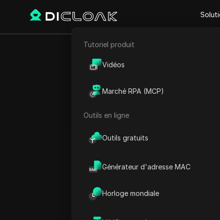
Solut
Tutoriel produit
E-commerce
Les i
Vidéos
Marketing d'affiliation
regardé
Marché RPA (MCP)
Extraction de données web
sur les
Outils en ligne
Outils gratuits
Générateur d'adresse MAC
Collecte en temps réel d
sociaux:Pi
Horloge mondiale