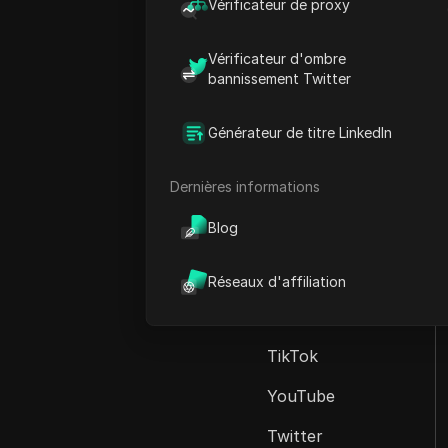
Vérificateur de proxy
Vérificateur d'ombre
bannissement Twitter
Filtrer les
vidéos
Générateur de titre LinkedIn
Toutes les catégories
Dernières informations
Marketing sur les
Blog
réseaux sociaux
Facebook
Réseaux d'affiliation
Instagram
TikTok
YouTube
Twitter