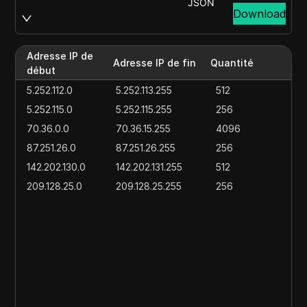
JSON
Download
Adresse IP de
Adresse IP de fin
Quantité
début
5.252.112.0
5.252.113.255
512
5.252.115.0
5.252.115.255
256
70.36.0.0
70.36.15.255
4096
87.251.26.0
87.251.26.255
256
142.202.130.0
142.202.131.255
512
209.128.25.0
209.128.25.255
256