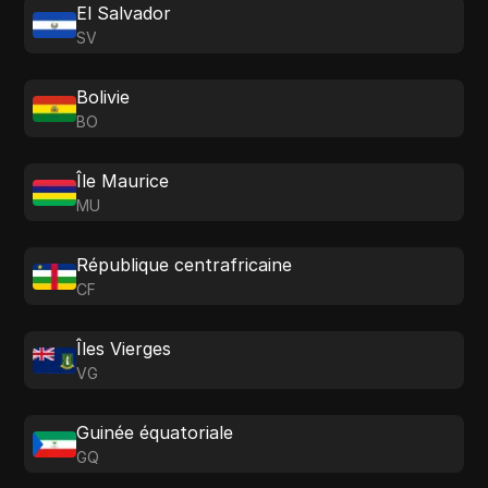
El Salvador
SV
Bolivie
BO
Île Maurice
MU
République centrafricaine
CF
Îles Vierges
VG
Guinée équatoriale
GQ