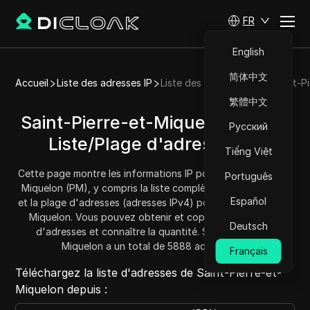
FR
English
简体中文
Accueil
Liste des adresses IP
Liste des adresses IP de Saint-P
繁體中文
Saint-Pierre-et-Miquelon (PM) -
Русский
Liste/Plage d'adresses IP
Tiếng Việt
Cette page montre les informations IP pour Saint-Pierre-et-
Português
Miquelon (PM), y compris la liste complète des adresses IP
Español
et la plage d'adresses (adresses IPv4) pour Saint-Pierre-et-
Miquelon. Vous pouvez obtenir et copier chaque plage
Deutsch
d'adresses et connaître la quantité. Saint-Pierre-et-
Miquelon a un total de 5888 adresses IP.
Français
Téléchargez la liste d'adresses de Saint-Pierre-et-
Miquelon depuis :