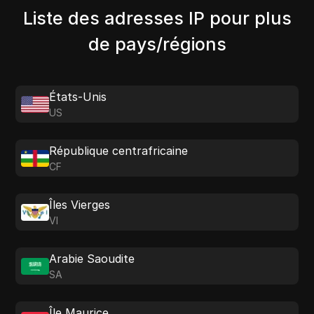
Liste des adresses IP pour plus
de pays/régions
États-Unis
US
République centrafricaine
CF
Îles Vierges
VI
Arabie Saoudite
SA
Île Maurice