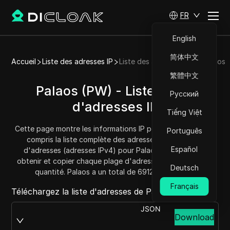
FR
English
简体中文
Accueil
Liste des adresses IP
Liste des adresses IP de Palaos
繁體中文
Palaos (PW) - Liste/Plage
Русский
d'adresses IP
Tiếng Việt
Cette page montre les informations IP pour Palaos (PW), y
Português
compris la liste complète des adresses IP et la plage
Español
d'adresses (adresses IPv4) pour Palaos. Vous pouvez
obtenir et copier chaque plage d'adresses et connaître la
Deutsch
quantité. Palaos a un total de 6912 adresses IP.
Français
Téléchargez la liste d'adresses de Palaos depuis :
JSON
Download