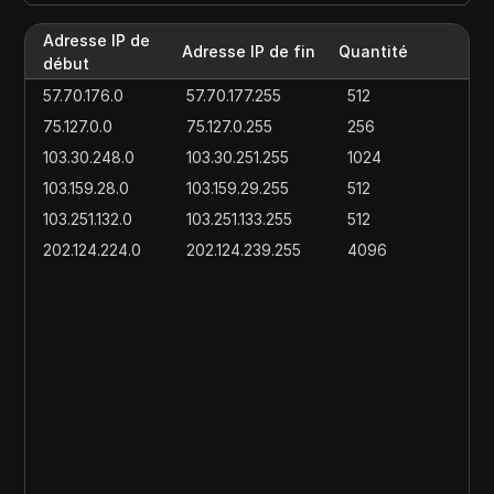
Adresse IP de
Adresse IP de fin
Quantité
début
57.70.176.0
57.70.177.255
512
75.127.0.0
75.127.0.255
256
103.30.248.0
103.30.251.255
1024
103.159.28.0
103.159.29.255
512
103.251.132.0
103.251.133.255
512
202.124.224.0
202.124.239.255
4096