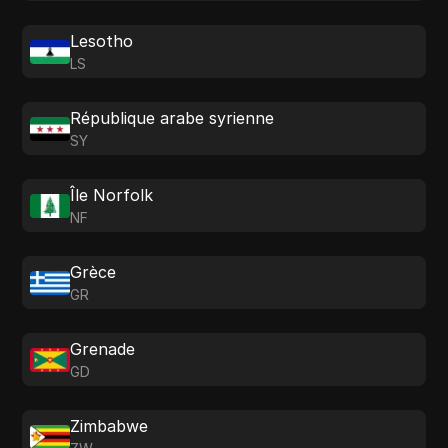
Lesotho
LS
République arabe syrienne
SY
Île Norfolk
NF
Grèce
GR
Grenade
GD
Zimbabwe