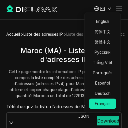
FR
English
简体中文
Accueil
Liste des adresses IP
Liste des adresses IP de Maroc
繁體中文
Maroc (MA) - Liste/Plage
Русский
d'adresses IP
Tiếng Việt
Cette page montre les informations IP pour Maroc (MA), y
Português
compris la liste complète des adresses IP et la plage
Español
d'adresses (adresses IPv4) pour Maroc. Vous pouvez
obtenir et copier chaque plage d'adresses et connaître la
Deutsch
quantité. Maroc a un total de 12291328 adresses IP.
Français
Téléchargez la liste d'adresses de Maroc depuis :
JSON
Download