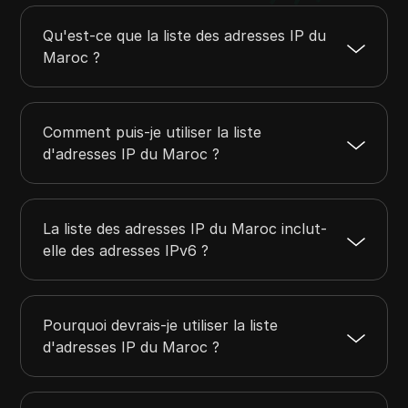
102.210.215.0
102.210.215.255
256
102.212.205.0
102.212.205.255
256
Qu'est-ce que la liste des adresses IP du
102.216.12.0
102.216.15.255
1024
Maroc ?
102.216.118.0
102.216.118.255
256
102.48.0.0
102.55.255.255
524288
Comment puis-je utiliser la liste
d'adresses IP du Maroc ?
La liste des adresses IP du Maroc inclut-
elle des adresses IPv6 ?
Pourquoi devrais-je utiliser la liste
d'adresses IP du Maroc ?