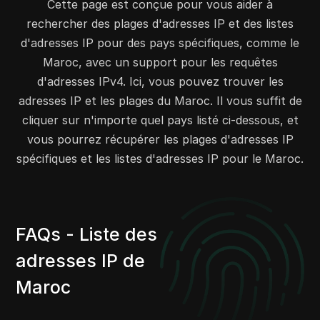
82.197.76.0
82.197.76.255
256
Cette page est conçue pour vous aider à
93.127.176.0
93.127.176.255
256
rechercher des plages d'adresses IP et des listes
92.118.70.0
92.118.70.255
256
d'adresses IP pour des pays spécifiques, comme le
Maroc, avec un support pour les requêtes
92.118.187.0
92.118.187.255
256
d'adresses IPv4. Ici, vous pouvez trouver les
102.218.131.0
102.218.131.255
256
adresses IP et les plages du Maroc. Il vous suffit de
102.220.124.0
102.220.124.255
256
cliquer sur n'importe quel pays listé ci-dessous, et
102.222.176.0
102.222.179.255
1024
vous pourrez récupérer les plages d'adresses IP
102.222.212.0
102.222.215.255
1024
spécifiques et les listes d'adresses IP pour le Maroc.
95.181.232.0
95.181.232.255
256
95.210.47.0
95.210.47.255
256
95.210.142.0
95.210.142.255
256
102.165.189.0
102.165.189.255
256
FAQs - Liste des
102.208.100.0
102.208.103.255
1024
adresses IP de
102.208.146.0
102.208.147.255
512
102.210.92.0
102.210.95.255
1024
Maroc
102.210.212.0
102.210.213.255
512