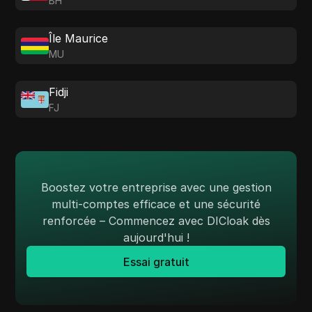
BH
Île Maurice
MU
Fidji
FJ
Boostez votre entreprise avec une gestion
multi-comptes efficace et une sécurité
renforcée – Commencez avec DICloak dès
aujourd'hui !
Essai gratuit