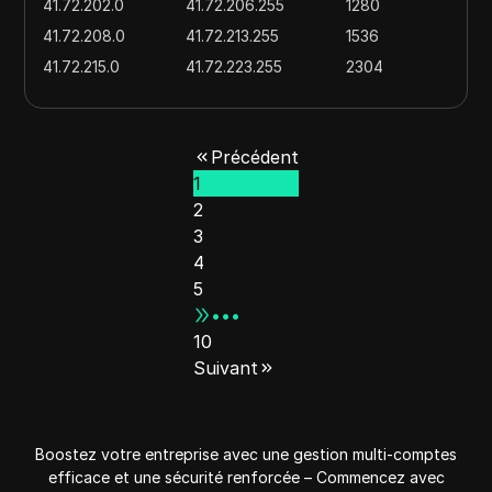
41.72.202.0
41.72.206.255
1280
41.72.208.0
41.72.213.255
1536
41.72.215.0
41.72.223.255
2304
41.75.144.0
41.75.159.255
4096
41.76.168.0
41.76.175.255
2048
Précédent
41.76.184.0
41.76.191.255
2048
1
41.78.24.0
41.78.27.255
1024
2
41.79.8.0
41.79.11.255
1024
3
41.79.168.0
41.79.171.255
1024
4
41.79.228.0
41.79.231.255
1024
5
41.79.252.0
41.79.253.255
512
•••
10
41.79.255.0
41.81.255.255
131328
Suivant
41.84.128.0
41.84.150.255
5888
41.84.152.0
41.84.159.255
2048
41.84.192.0
41.84.193.255
512
Boostez votre entreprise avec une gestion multi-comptes
41.87.96.0
41.87.96.255
256
efficace et une sécurité renforcée – Commencez avec