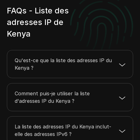
41.206.163.0
41.206.163.255
256
FAQs - Liste des
41.206.171.0
41.206.171.255
256
41.206.185.0
41.206.185.255
256
adresses IP de
41.207.64.0
41.207.108.255
11520
Kenya
41.207.111.0
41.207.111.255
256
41.207.113.0
41.207.127.255
3840
41.209.0.0
41.209.63.255
16384
Qu'est-ce que la liste des adresses IP du
Kenya ?
Comment puis-je utiliser la liste
d'adresses IP du Kenya ?
La liste des adresses IP du Kenya inclut-
elle des adresses IPv6 ?