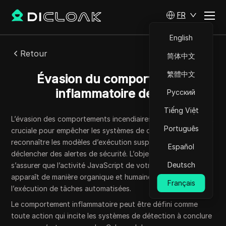
FR
English
Retour
简体中文
繁體中文
Évasion du comportement
inflammatoire de JS
Русский
Tiếng Việt
L’évasion des comportements incendiaires de JavaScript est
Português
cruciale pour empêcher les systèmes de détection de
reconnaître les modèles d’exécution suspects qui pourraient
Español
déclencher des alertes de sécurité. L’objectif est de
Deutsch
s’assurer que l’activité JavaScript de votre navigateur
apparaît de manière organique et humaine, même lors de
Français
l’exécution de tâches automatisées.
Le comportement inflammatoire peut être défini comme
toute action qui incite les systèmes de détection à conclure