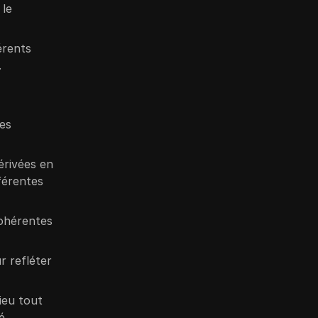
 le
érents
.
les
érivées en
férentes
ohérentes
r refléter
ieu tout
é