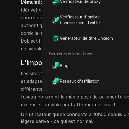
Vérificateur de proxy
L’émulation de dérive de géolocalisation
fait réf
(dérive) dans l’emplacement géographique signalé 
Vérificateur d'ombre
coordonnées GPS statiques pour chaque session,
bannissement Twitter
authentiques et des variations de localisation qu
domicile-travail, les transitions Wi-Fi, les transf
Générateur de titre LinkedIn
L’objectif est de créer un récit de localisation 
ne signalent pas le profil comme suspect.
Dernières informations
L’importance des contrôles de géo
Blog
Les sites Web utilisent la géolocalisation pour ide
et adapter le contenu aux utilisateurs. Lorsqu’
Réseaux d'affiliation
différents tout en conservant des caractéristiqu
fuseau horaire et le même pays de paiement), l
mineur et crédible peut atténuer cet écart :
Un utilisateur qui se connecte à 10h00 depuis un
légère dérive - ce qui est normal.