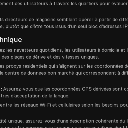
ment des utilisateurs à travers les quartiers pour évaluer
nts directeurs de magasins semblent opérer à partir de diff
 plutôt que d’être tous issus d’un seul bloc d’adresses IP
chnique
iez les navetteurs quotidiens, les utilisateurs à domicile et 
des plages de dérive et des vitesses uniques.
es proxys résidentiels qui s’alignent sur les coordonnées d
 de centre de données bon marché qui correspondent à dif
 :
Assurez-vous que les coordonnées GPS dérivées sont c
ètres d’acceptation de la langue.
entre les réseaux Wi-Fi et cellulaires selon les besoins pou
ité unique, assurez-vous d’une description cohérente du l
z à un autre persona que lorsque vous passez d’une identit