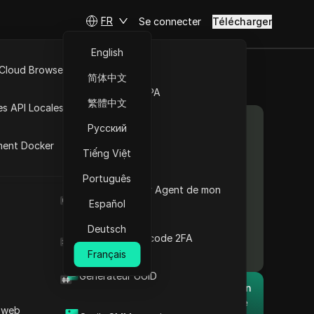
Comprendre l’émulation
de dérive de
FR
Se connecter
Télécharger
géolocalisation
L’importance des
English
contrôles de
 Cloud Browser MCP
géolocalisation et de
简体中文
l’analyse de la dérive
Marché de la RPA
Comprendre les
繁體中文
es API Locales
mécanismes de l’émulation
Contenu
Русский
de dérive de
géolocalisation
ment Docker
Tiếng Việt
Stratégies optimales
d’utilisation de la dérive
emples
Português
par rapport aux
Quel est le User Agent de mon
de
emplacements fixes
navigateur
Español
Applications dans le
monde réel et études de
Deutsch
Générateur de code 2FA
cés qui
cas
Français
Stratégies de mise en
œuvre technique
Générateur UUID
Conséquences d’une
Le navigateur anti-détection
émulation de
DICloak garde la gestion de
 web
géolocalisation imprécise