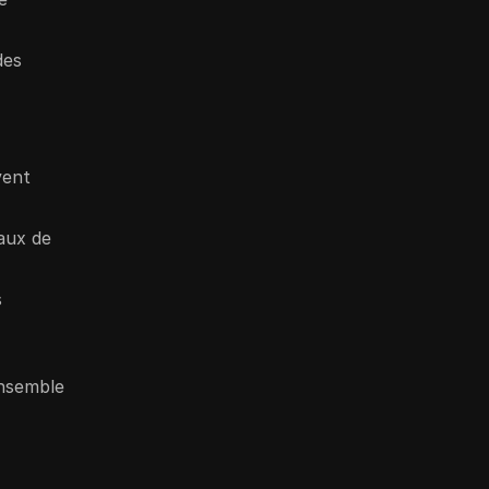
des
vent
aux de
s
ensemble