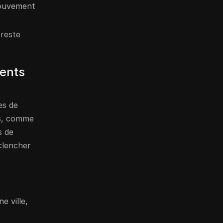
 mouvement
 reste
ments
es de
es, comme
s de
clencher
e ville,