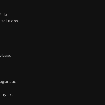
u
, le
 solutions
n
uelques
régionaux
es types