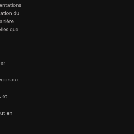
mentations
iation du
manière
lles que
rer
égionaux
s et
out en