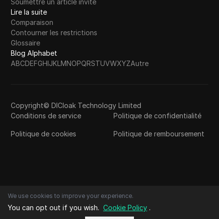
Soumettre un article invité
Lire la suite
Comparaison
Contourner les restrictions
Glossaire
Blog Alphabet
A
B
C
D
E
F
G
H
I
J
K
L
M
N
O
P
Q
R
S
T
U
V
W
X
Y
Z
Autre
Copyright© DICloak Technology Limited
Conditions de service
Politique de confidentialité
Politique de cookies
Politique de remboursement
We use cookies to improve your experience.
You can opt out if you wish.
Cookie Policy
.