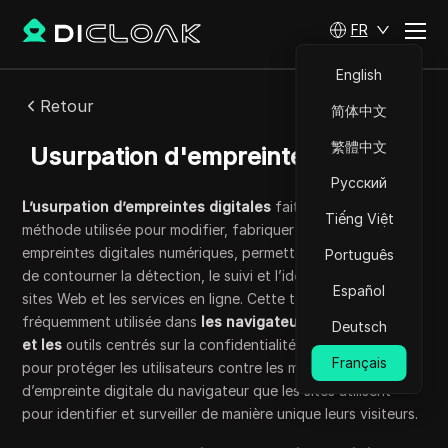
FR
English
Retour
简体中文
繁體中文
Usurpation d'empreintes digitales
Русский
L’usurpation d’empreintes digitales
fait référence à une
Tiếng Việt
méthode utilisée pour modifier, fabriquer ou dissimuler des
empreintes digitales numériques, permettant aux utilisateurs
Português
de contourner la détection, le suivi et l’identification par les
Español
sites Web et les services en ligne. Cette technique est
fréquemment utilisée dans
les navigateurs anti-détection
Deutsch
et les
outils centrés sur la confidentialité, tels que DICloak,
Français
pour protéger les utilisateurs contre les méthodes
d’empreinte digitale du navigateur que les sites utilisent
pour identifier et surveiller de manière unique leurs visiteurs.