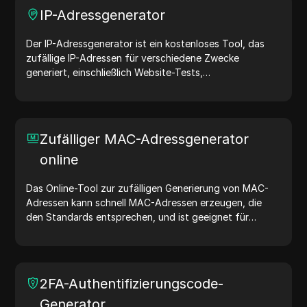
IP-Adressgenerator
Der IP-Adressgenerator ist ein kostenloses Tool, das
zufällige IP-Adressen für verschiedene Zwecke
generiert, einschließlich Website-Tests,
Sicherheitsanalysen und Entwicklung. Mit Funktionen
wie der Identifizierung des Standorts von IP-Adressen
und der zufälligen Generierung von IP-Adressen
ermöglicht es Ihnen, schnell IP-Adressen für Tests der
Zufälliger MAC-Adressgenerator
Geolokalisierung, Datenschutzprüfungen und mehr zu
online
generieren. Vereinfachen Sie Ihren Arbeitsablauf und
verbessern Sie Ihren Entwicklungsprozess – generieren
Sie jetzt IP-Adressen!
Das Online-Tool zur zufälligen Generierung von MAC-
Adressen kann schnell MAC-Adressen erzeugen, die
den Standards entsprechen, und ist geeignet für
Netzwerktests, Gerätesimulationen und andere
Szenarien.
2FA-Authentifizierungscode-
Generator