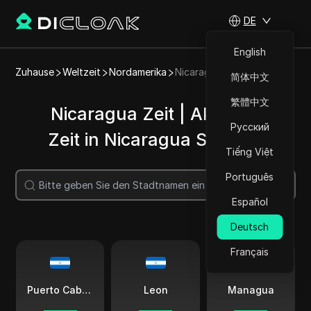
DE
English
Zuhause
Weltzeit
Nordamerika
Nicaragua
简体中文
繁體中文
Nicaragua Zeit | Aktuelle
Русский
Zeit in Nicaragua Städten
Tiếng Việt
Português
Suche
Español
Deutsch
Français
Puerto Cabezas
Leon
Managua