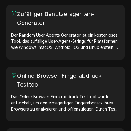
Zufälliger Benutzeragenten-
Generator
Der Random User Agents Generator ist ein kostenloses
Tool, das zufällige User-Agent-Strings für Plattformen
wie Windows, macOS, Android, iOS und Linux erstellt.
User-Agent-Strings teilen Geräte- und Browserdetails
mit Webservern und unterstützen bei Website-Tests,
Kompatibilitätsprüfungen und Entwicklungsoptimierung.
Vereinfachen Sie Ihre Arbeitsabläufe – generieren Sie
Online-Browser-Fingerabdruck-
noch heute User-Agents!
Testtool
Das Online-Browser-Fingerabdruck-Testtool wurde
entwickelt, um den einzigartigen Fingerabdruck Ihres
Browsers zu analysieren und offenzulegen. Durch Tests
können Sie verstehen, welche Informationen Ihr Browser
mit Websites teilt, und Maßnahmen ergreifen, um Ihre
Privatsphäre und Sicherheit im Internet zu verbessern.