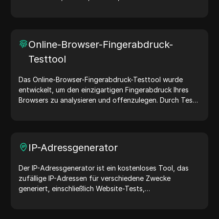
User-Agent-Strings teilen Geräte- und Browserdetails
mit Webservern und unterstützen bei Website-Tests,
Kompatibilitätsprüfungen und Entwicklungsoptimierung.
Vereinfachen Sie Ihre Arbeitsabläufe – generieren Sie
Online-Browser-Fingerabdruck-
noch heute User-Agents!
Testtool
Das Online-Browser-Fingerabdruck-Testtool wurde
entwickelt, um den einzigartigen Fingerabdruck Ihres
Browsers zu analysieren und offenzulegen. Durch Tests
können Sie verstehen, welche Informationen Ihr Browser
mit Websites teilt, und Maßnahmen ergreifen, um Ihre
Privatsphäre und Sicherheit im Internet zu verbessern.
IP-Adressgenerator
Der IP-Adressgenerator ist ein kostenloses Tool, das
zufällige IP-Adressen für verschiedene Zwecke
generiert, einschließlich Website-Tests,
Sicherheitsanalysen und Entwicklung. Mit Funktionen
wie der Identifizierung des Standorts von IP-Adressen