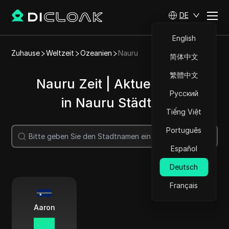
DE
English
Zuhause
Weltzeit
Ozeanien
Nauru
简体中文
繁體中文
Nauru Zeit | Aktuelle Zeit
Русский
in Nauru Städten
Tiếng Việt
Português
Suche
Español
Deutsch
Français
Aaron
15 53