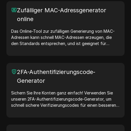
und der zufälligen Generierung von IP-Adressen
ermöglicht es Ihnen, schnell IP-Adressen für Tests der
Zufälliger MAC-Adressgenerator
Geolokalisierung, Datenschutzprüfungen und mehr zu
online
generieren. Vereinfachen Sie Ihren Arbeitsablauf und
verbessern Sie Ihren Entwicklungsprozess – generieren
Sie jetzt IP-Adressen!
Das Online-Tool zur zufälligen Generierung von MAC-
Adressen kann schnell MAC-Adressen erzeugen, die
den Standards entsprechen, und ist geeignet für
Netzwerktests, Gerätesimulationen und andere
Szenarien.
2FA-Authentifizierungscode-
Generator
Sichern Sie Ihre Konten ganz einfach! Verwenden Sie
unseren 2FA-Authentifizierungscode-Generator, um
schnell sichere Verifizierungscodes für einen besseren
Kontoschutz zu erstellen. Probieren Sie es jetzt aus und
schützen Sie Ihr digitales Leben!