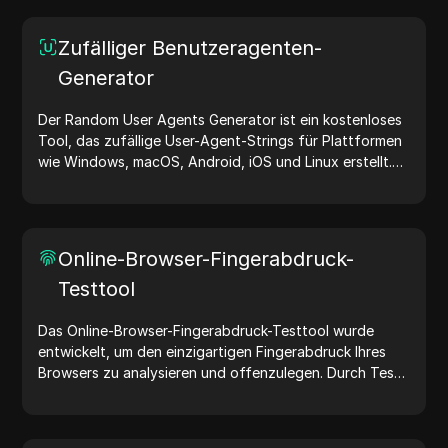
Zufälliger Benutzeragenten-
Generator
Der Random User Agents Generator ist ein kostenloses
Tool, das zufällige User-Agent-Strings für Plattformen
wie Windows, macOS, Android, iOS und Linux erstellt.
User-Agent-Strings teilen Geräte- und Browserdetails
mit Webservern und unterstützen bei Website-Tests,
Kompatibilitätsprüfungen und Entwicklungsoptimierung.
Vereinfachen Sie Ihre Arbeitsabläufe – generieren Sie
Online-Browser-Fingerabdruck-
noch heute User-Agents!
Testtool
Das Online-Browser-Fingerabdruck-Testtool wurde
entwickelt, um den einzigartigen Fingerabdruck Ihres
Browsers zu analysieren und offenzulegen. Durch Tests
können Sie verstehen, welche Informationen Ihr Browser
mit Websites teilt, und Maßnahmen ergreifen, um Ihre
Privatsphäre und Sicherheit im Internet zu verbessern.