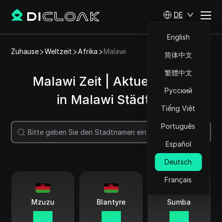
DE
English
Zuhause
Weltzeit
Afrika
Malawi
简体中文
繁體中文
Malawi Zeit | Aktuelle Zeit
Русский
in Malawi Städten
Tiếng Việt
Português
Suche
Español
Deutsch
Français
Mzuzu
Blantyre
Sumba
01 15
01 15
01 15