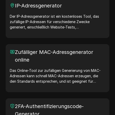
IP-Adressgenerator
Der IP-Adressgenerator ist ein kostenloses Tool, das
zufällige IP-Adressen für verschiedene Zwecke
generiert, einschließlich Website-Tests,
Sicherheitsanalysen und Entwicklung. Mit Funktionen
wie der Identifizierung des Standorts von IP-Adressen
und der zufälligen Generierung von IP-Adressen
ermöglicht es Ihnen, schnell IP-Adressen für Tests der
Zufälliger MAC-Adressgenerator
Geolokalisierung, Datenschutzprüfungen und mehr zu
online
generieren. Vereinfachen Sie Ihren Arbeitsablauf und
verbessern Sie Ihren Entwicklungsprozess – generieren
Sie jetzt IP-Adressen!
Das Online-Tool zur zufälligen Generierung von MAC-
Adressen kann schnell MAC-Adressen erzeugen, die
den Standards entsprechen, und ist geeignet für
Netzwerktests, Gerätesimulationen und andere
Szenarien.
2FA-Authentifizierungscode-
Generator