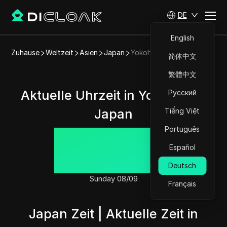
DE
English
Zuhause
Weltzeit
Asien
Japan
Yokohama
简体中文
繁體中文
Aktuelle Uhrzeit in Yokohama,
Русский
Japan
Tiếng Việt
Português
18:31:37
Español
Deutsch
Sunday 08/09
Français
Japan Zeit | Aktuelle Zeit in