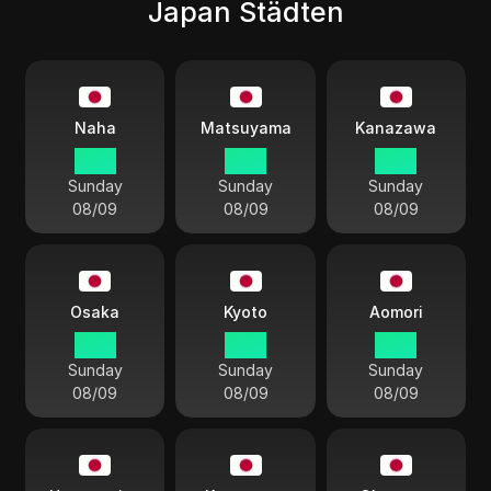
Japan Städten
Naha
Matsuyama
Kanazawa
18:31
18:31
18:31
Sunday
Sunday
Sunday
08/09
08/09
08/09
Osaka
Kyoto
Aomori
18:31
18:31
18:31
Sunday
Sunday
Sunday
08/09
08/09
08/09