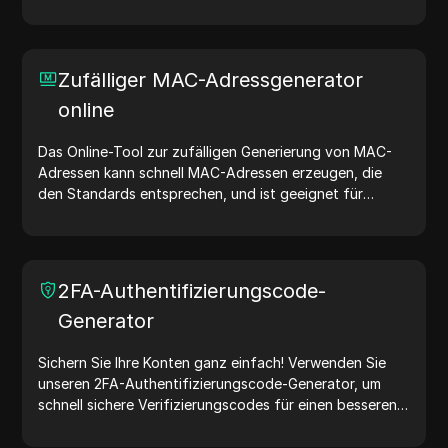
Sicherheitsanalysen und Entwicklung. Mit Funktionen
wie der Identifizierung des Standorts von IP-Adressen
und der zufälligen Generierung von IP-Adressen
ermöglicht es Ihnen, schnell IP-Adressen für Tests der
Zufälliger MAC-Adressgenerator
Geolokalisierung, Datenschutzprüfungen und mehr zu
online
generieren. Vereinfachen Sie Ihren Arbeitsablauf und
verbessern Sie Ihren Entwicklungsprozess – generieren
Sie jetzt IP-Adressen!
Das Online-Tool zur zufälligen Generierung von MAC-
Adressen kann schnell MAC-Adressen erzeugen, die
den Standards entsprechen, und ist geeignet für
Netzwerktests, Gerätesimulationen und andere
Szenarien.
2FA-Authentifizierungscode-
Generator
Sichern Sie Ihre Konten ganz einfach! Verwenden Sie
unseren 2FA-Authentifizierungscode-Generator, um
schnell sichere Verifizierungscodes für einen besseren
Kontoschutz zu erstellen. Probieren Sie es jetzt aus und
schützen Sie Ihr digitales Leben!