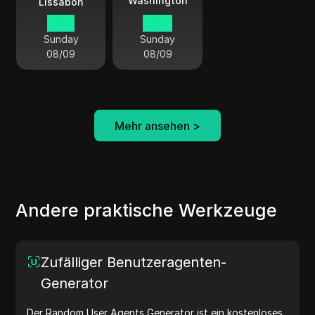
Washington
Lissabon
10:31
05:31
Sunday
Sunday
08/09
08/09
Mehr ansehen
>
Andere praktische Werkzeuge
Zufälliger Benutzeragenten-
Generator
Der Random User Agents Generator ist ein kostenloses