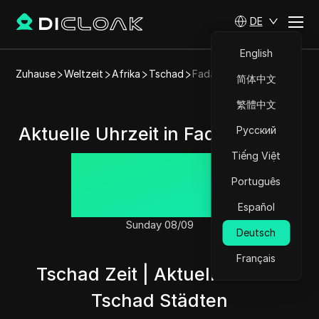
DE
English
Zuhause
Weltzeit
Afrika
Tschad
Fada
简体中文
繁體中文
Aktuelle Uhrzeit in Fada, Tschad
Русский
Tiếng Việt
14:27:40
Português
Español
Sunday 08/09
Deutsch
Français
Tschad Zeit | Aktuelle Zeit in
Tschad Städten