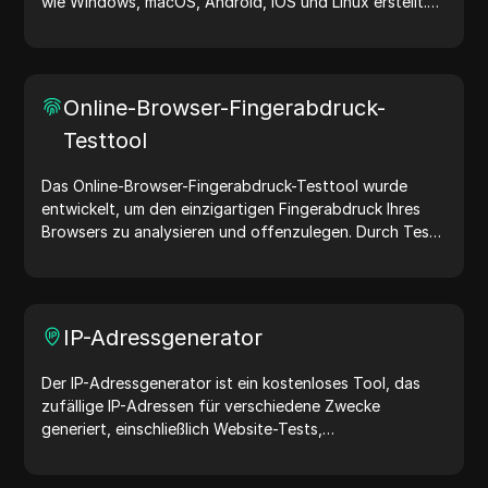
wie Windows, macOS, Android, iOS und Linux erstellt.
User-Agent-Strings teilen Geräte- und Browserdetails
mit Webservern und unterstützen bei Website-Tests,
Kompatibilitätsprüfungen und Entwicklungsoptimierung.
Vereinfachen Sie Ihre Arbeitsabläufe – generieren Sie
Online-Browser-Fingerabdruck-
noch heute User-Agents!
Testtool
Das Online-Browser-Fingerabdruck-Testtool wurde
entwickelt, um den einzigartigen Fingerabdruck Ihres
Browsers zu analysieren und offenzulegen. Durch Tests
können Sie verstehen, welche Informationen Ihr Browser
mit Websites teilt, und Maßnahmen ergreifen, um Ihre
Privatsphäre und Sicherheit im Internet zu verbessern.
IP-Adressgenerator
Der IP-Adressgenerator ist ein kostenloses Tool, das
zufällige IP-Adressen für verschiedene Zwecke
generiert, einschließlich Website-Tests,
Sicherheitsanalysen und Entwicklung. Mit Funktionen
wie der Identifizierung des Standorts von IP-Adressen