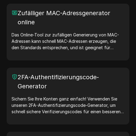
und der zufälligen Generierung von IP-Adressen
ermöglicht es Ihnen, schnell IP-Adressen für Tests der
Zufälliger MAC-Adressgenerator
Geolokalisierung, Datenschutzprüfungen und mehr zu
online
generieren. Vereinfachen Sie Ihren Arbeitsablauf und
verbessern Sie Ihren Entwicklungsprozess – generieren
Sie jetzt IP-Adressen!
Das Online-Tool zur zufälligen Generierung von MAC-
Adressen kann schnell MAC-Adressen erzeugen, die
den Standards entsprechen, und ist geeignet für
Netzwerktests, Gerätesimulationen und andere
Szenarien.
2FA-Authentifizierungscode-
Generator
Sichern Sie Ihre Konten ganz einfach! Verwenden Sie
unseren 2FA-Authentifizierungscode-Generator, um
schnell sichere Verifizierungscodes für einen besseren
Kontoschutz zu erstellen. Probieren Sie es jetzt aus und
schützen Sie Ihr digitales Leben!