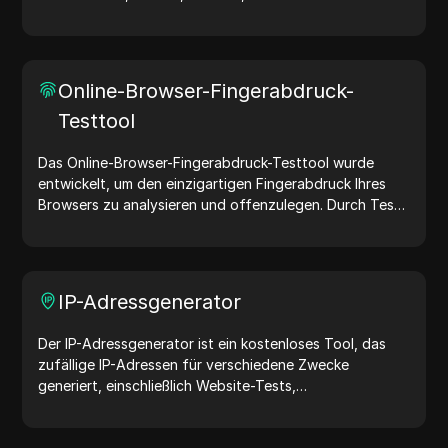
User-Agent-Strings teilen Geräte- und Browserdetails
mit Webservern und unterstützen bei Website-Tests,
Kompatibilitätsprüfungen und Entwicklungsoptimierung.
Vereinfachen Sie Ihre Arbeitsabläufe – generieren Sie
Online-Browser-Fingerabdruck-
noch heute User-Agents!
Testtool
Das Online-Browser-Fingerabdruck-Testtool wurde
entwickelt, um den einzigartigen Fingerabdruck Ihres
Browsers zu analysieren und offenzulegen. Durch Tests
können Sie verstehen, welche Informationen Ihr Browser
mit Websites teilt, und Maßnahmen ergreifen, um Ihre
Privatsphäre und Sicherheit im Internet zu verbessern.
IP-Adressgenerator
Der IP-Adressgenerator ist ein kostenloses Tool, das
zufällige IP-Adressen für verschiedene Zwecke
generiert, einschließlich Website-Tests,
Sicherheitsanalysen und Entwicklung. Mit Funktionen
wie der Identifizierung des Standorts von IP-Adressen