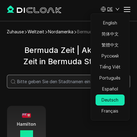
DE
English
Zuhause
Weltzeit
Nordamerika
Bermuda
简体中文
繁體中文
Bermuda Zeit | Aktuelle
Русский
Zeit in Bermuda Städten
Tiếng Việt
Português
Suche
Español
Deutsch
Français
Hamilton
12 54