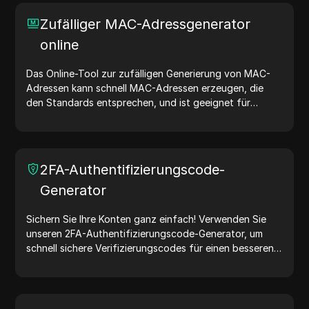
und der zufälligen Generierung von IP-Adressen
ermöglicht es Ihnen, schnell IP-Adressen für Tests der
Zufälliger MAC-Adressgenerator
Geolokalisierung, Datenschutzprüfungen und mehr zu
online
generieren. Vereinfachen Sie Ihren Arbeitsablauf und
verbessern Sie Ihren Entwicklungsprozess – generieren
Sie jetzt IP-Adressen!
Das Online-Tool zur zufälligen Generierung von MAC-
Adressen kann schnell MAC-Adressen erzeugen, die
den Standards entsprechen, und ist geeignet für
Netzwerktests, Gerätesimulationen und andere
Szenarien.
2FA-Authentifizierungscode-
Generator
Sichern Sie Ihre Konten ganz einfach! Verwenden Sie
unseren 2FA-Authentifizierungscode-Generator, um
schnell sichere Verifizierungscodes für einen besseren
Kontoschutz zu erstellen. Probieren Sie es jetzt aus und
schützen Sie Ihr digitales Leben!