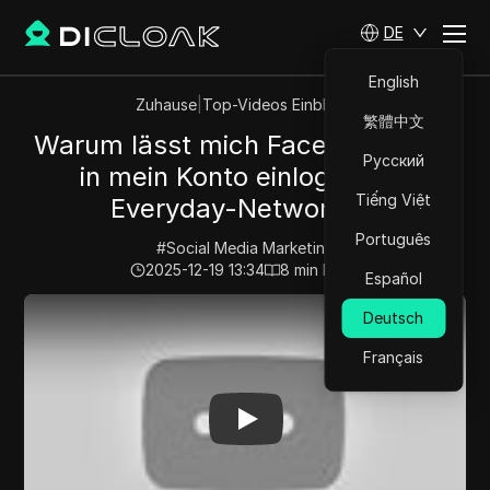
DE
English
Zuhause
|
Top-Videos Einblicke
繁體中文
Warum lässt mich Facebook nicht
Русский
in mein Konto einloggen? -
Tiếng Việt
Everyday-Networking
Português
#
Social Media Marketing
2025-12-19 13:34
8
min lesen
Español
Play Video:
Warum lässt mich Facebook nicht in mein 
Deutsch
Français