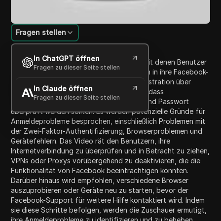
Fragen stellen
Inhaltsübersicht
In ChatGPT öffnen
Das Video behandelt häufige Probleme, mit denen Benutzer
Fragen zu dieser Seite stellen
konfrontiert sind, wenn sie versuchen, sich in ihre Facebook-
Konten einzuloggen. Es beginnt damit, Frustration über
In Claude öffnen
Anmeldefehler auszudrücken und betont, dass
Fragen zu dieser Seite stellen
grundlegende Details wie Benutzername und Passwort
überprüft werden sollten. Es werden potenzielle Gründe für
Anmeldeprobleme besprochen, einschließlich Problemen mit
der Zwei-Faktor-Authentifizierung, Browserproblemen und
Gerätefehlern. Das Video rät den Benutzern, ihre
Internetverbindung zu überprüfen und in Betracht zu ziehen,
VPNs oder Proxys vorübergehend zu deaktivieren, die die
Funktionalität von Facebook beeinträchtigen könnten.
Darüber hinaus wird empfohlen, verschiedene Browser
auszuprobieren oder Geräte neu zu starten, bevor der
Facebook-Support für weitere Hilfe kontaktiert wird. Indem
sie diese Schritte befolgen, werden die Zuschauer ermutigt,
ihre Anmeldeprobleme zu identifizieren und zu beheben.