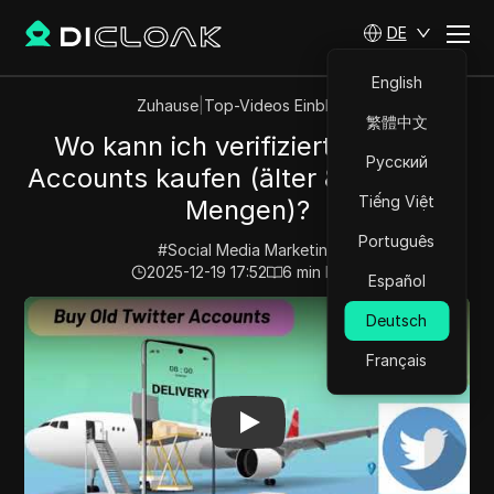
DE
English
Zuhause
|
Top-Videos Einblicke
繁體中文
Wo kann ich verifiziert Twitter-
Русский
Accounts kaufen (älter & in großen
Tiếng Việt
Mengen)?
Português
#
Social Media Marketing
2025-12-19 17:52
6
min lesen
Español
Play Video:
Wo kann ich verifiziert Twitter-Accounts k
Deutsch
Français