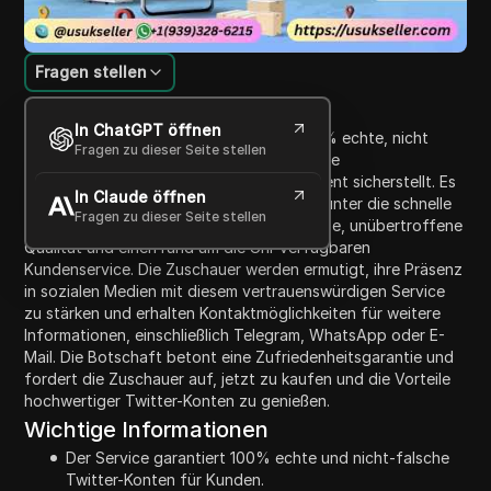
Fragen stellen
Inhaltsübersicht
In ChatGPT öffnen
Das Video bewirbt einen Service, der 100% echte, nicht
Fragen zu dieser Seite stellen
abfallende Twitter-Konten anbietet und die
Kundenzufriedenheit sowie das Engagement sicherstellt. Es
In Claude öffnen
hebt die Vorteile ihres Service hervor, darunter die schnelle
Fragen zu dieser Seite stellen
Lieferung der Konten, erschwingliche Preise, unübertroffene
Qualität und einen rund um die Uhr verfügbaren
Kundenservice. Die Zuschauer werden ermutigt, ihre Präsenz
in sozialen Medien mit diesem vertrauenswürdigen Service
zu stärken und erhalten Kontaktmöglichkeiten für weitere
Informationen, einschließlich Telegram, WhatsApp oder E-
Mail. Die Botschaft betont eine Zufriedenheitsgarantie und
fordert die Zuschauer auf, jetzt zu kaufen und die Vorteile
hochwertiger Twitter-Konten zu genießen.
Wichtige Informationen
Der Service garantiert 100% echte und nicht-falsche
Twitter-Konten für Kunden.