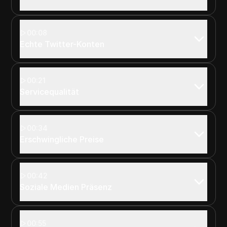
00:08
Echte Twitter-Konten
00:21
Servicequalität
00:34
Erschwingliche Preise
00:42
Soziale Medien Präsenz
00:55