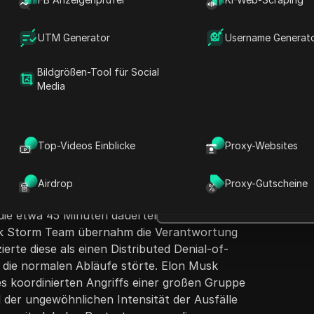
UTM Generator
Username Generat
Bildgrößen-Tool für Social
Media
Fragen stellen
lobale Ausfälle, die X, ehemals bekannt als
D
Top-Videos Einblicke
Proxy-Websites
d um 5:00 Uhr ET. Nutzer berichteten über
In ChatGPT öffnen
h
Fragen zu dieser Seite stellen
Tweets, dem Versenden von Nachrichten und
s, insbesondere in den Vereinigten Staaten,
Airdrop
Proxy-Gutscheine
In Claude öffnen
 Königreich. Fast 40.000 Nutzerberichte
Fragen zu dieser Seite stellen
die etwa 45 Minuten dauerten. Eine
k Storm Team übernahm die Verantwortung
zierte diese als einen Distributed Denial-of-
r die normalen Abläufe störte. Elon Musk
es koordinierten Angriffs einer großen Gruppe
 der ungewöhnlichen Intensität der Ausfälle