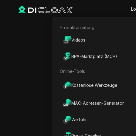
Lö
Produktanleitung
E-Commerce
Twitter X Cyb
Videos
Affiliate-Marketing
#is twitt
RPA-Marktplatz (MCP)
Web-Scraping
Online-Tools
Play Video:
Twitter X Cyber
Kostenlose Werkzeuge
MAC-Adressen-Generator
Weltuhr
Proxy-Checker