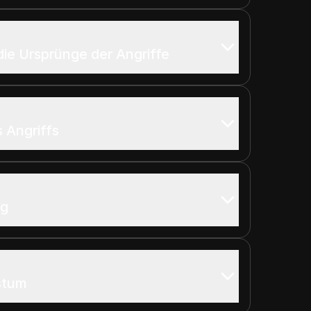
ie Ursprünge der Angriffe
 Angriffs
eg
stum