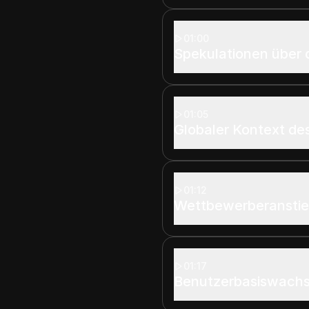
01:00
Spekulationen über d
01:05
Globaler Kontext des
01:12
Wettbewerberansti
01:17
Benutzerbasiswach