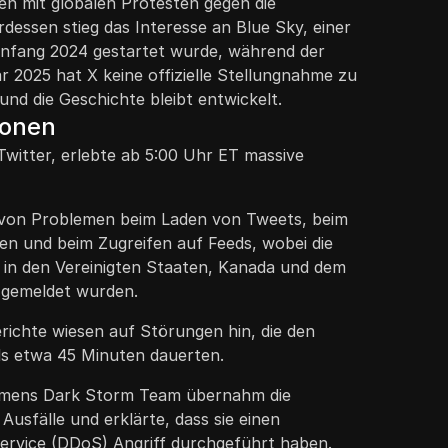
men mit globalen Protesten gegen die
rdessen stieg das Interesse an Blue Sky, einer
Anfang 2024 gestartet wurde, während der
ar 2025 hat X keine offizielle Stellungnahme zu
 und die Geschichte bleibt entwickelt.
ionen
Twitter, erlebte ab 5:00 Uhr ET massive
 von Problemen beim Laden von Tweets, beim
n und beim Zugreifen auf Feeds, wobei die
in den Vereinigten Staaten, Kanada und dem
h gemeldet wurden.
ichte wiesen auf Störungen hin, die den
ls etwa 45 Minuten dauerten.
amens Dark Storm Team übernahm die
Ausfälle und erklärte, dass sie einen
Service (DDoS) Angriff durchgeführt haben.