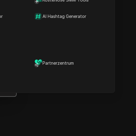
Wichtige Informationen
Zeitlinienanalyse
or
Inhaltsstichwörter
AI Hashtag Generator
Verwandte Fragen &
Antworten
Weitere
Videoempfehlungen
ICloak Anti-Detect-Browser
Partnerzentrum
ält Ihre Verwaltung mehrerer
Konten sicher und fern von
Sperren.
Herunterladen