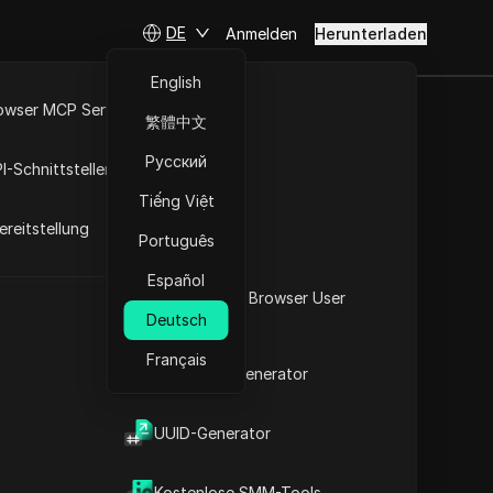
DE
Anmelden
Herunterladen
English
owser MCP Server
繁體中文
 #twitter down
RPA-Markt
Русский
I-Schnittstellen
ight down.
Tiếng Việt
reitstellung
Português
Español
Was ist mein Browser User
n #is x down #x down #right down.
Deutsch
Agent
Français
2FA-Code-Generator
t
UUID-Generator
Inhalt
Inhaltsübersicht
Kostenlose SMM-Tools