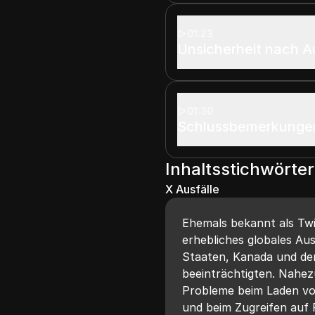
01:23
Unsicherheit nach A
01:30
Schlussbemerkunge
Inhaltsstichwörter
X Ausfälle
Ehemals bekannt als Twi
erhebliches globales Ausf
Staaten, Kanada und dem
beeinträchtigten. Nahe
Probleme beim Laden vo
und beim Zugreifen auf 