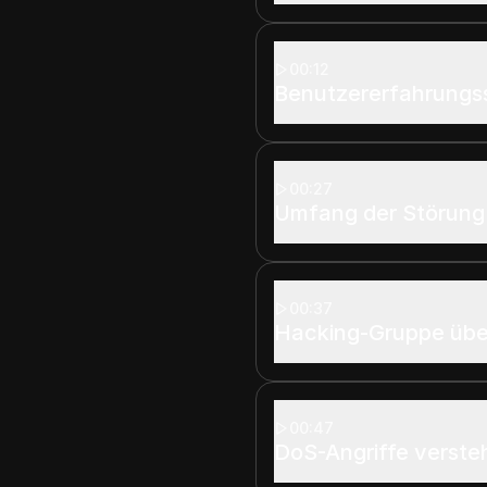
00:12
Benutzererfahrungs
00:27
Umfang der Störung
00:37
Hacking-Gruppe übe
00:47
DoS-Angriffe verst