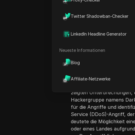
Twitter Shadowban-Checker
LinkedIn Headline Generator
Inhaltsübersicht
Neueste Informationen
Das Video behandelt große g
Blog
Twitter, erlebte, beginnen
Probleme beim Laden von 
dem Zugreifen auf ihre Feed
Affiliate-Netzwerke
Kanada und dem Vereinigten
zeigten Unterbrechungen, 
Hackergruppe namens Dar
für die Angriffe und identifi
Service (DDoS)-Angriff, de
deutete die Möglichkeit ein
oder eines Landes aufgrund