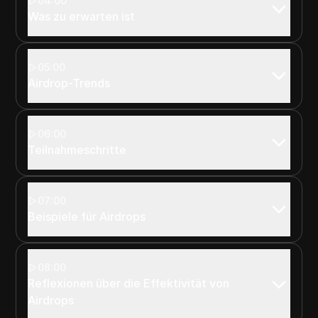
04:00
Was zu erwarten ist
05:00
Airdrop-Trends
06:00
Teilnahmeschritte
07:00
Beispiele für Airdrops
08:00
Reflexionen über die Effektivität von
Airdrops