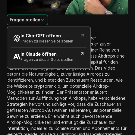
Fragen stellen
Inhaltsübersicht
In ChatGPT öffnen
In diesem Video spricht der Präsentator über
Fragen zu dieser Seite stellen
Kryptowährungs-Airdrops und erklärt, dass er zuvor
zögerte, darüber zu sprechen, aufgrund einer Reihe von
In Claude öffnen
erfolglosen Airdrops. Er teilt jedoch mit, dass Airdrops eine
Fragen zu dieser Seite stellen
effektive Methode sein können, um Startkapital für den
Handel auf dem Kryptomarkt zu generieren. Das Video
betont die Notwendigkeit, zuverlässige Airdrops zu
identifizieren, und bietet den Zuschauern Ressourcen, wie
die Webseite cryptorank.io, um potenzielle Airdrop-
Möglichkeiten zu finden. Der Präsentator erläutert
Methoden zur Auffindung von Airdrops, hebt verschiedene
Strategien hervor und schlägt vor, dass die Zuschauer an
gefilterten Airdrop-Auswahlen teilnehmen, um potenzielle
Gewinne zu erzielen. Er erwähnt auch bevorstehende
Airdrop-Möglichkeiten und ermutigt die Zuschauer zur
Interaktion, indem er zu Kommentaren und Abonnements für
weiterführende Inhalte zu Airdrops und Handelsstrategien