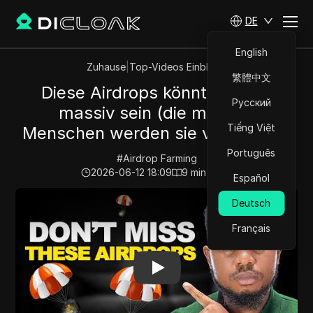
DE
English
Zuhause
|
Top-Videos Einblicke
繁體中文
Diese Airdrops könnten 2026
Русский
massiv sein (die meisten
Tiếng Việt
Menschen werden sie verpassen)
Português
#
Airdrop Farming
2026-06-12 18:09
9
min lesen
Español
Play Video:
Diese Airdrops könnten 2026 massiv sein (
Deutsch
Français