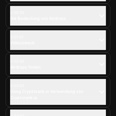
00:30
Die Bedeutung von Airdrops
01:00
Videozweck
02:00
Airdrops finden
03:00
Using Cryptorank.io Verwendung von
Cryptorank.io