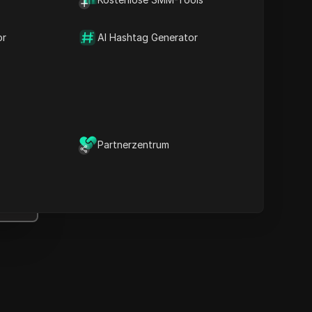
Wichtige Informationen
Zeitlinienanalyse
or
Inhaltsstichwörter
AI Hashtag Generator
Verwandte Fragen &
Antworten
Weitere
Videoempfehlungen
ICloak Anti-Detect-Browser
Partnerzentrum
ält Ihre Verwaltung mehrerer
Konten sicher und fern von
Sperren.
Herunterladen