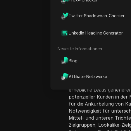
Twitter Shadowban-Checker
LinkedIn Headline Generator
Inhaltsübersicht
Neueste Informationen
Das Video bespricht häufig
Blog
Performance-Marketer mach
Betonung des Marketings am
und unteren Stufen angeme
Affiliate-Netzwerke
argumentiert, dass, währe
erhebliche Leads generieren
potenzieller Kunden in der
für die Ankurbelung von Kä
Notwendigkeit für unterschi
Mittel- und unteren Trichte
Zielgruppen, Lookalike-Zie