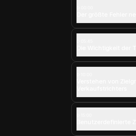
00:00
Der größte Fehler n
05:45
Die Wichtigkeit der 
10:00
Verstehen von Zielgr
Verkaufstrichters
15:00
Benutzerdefinierte Z