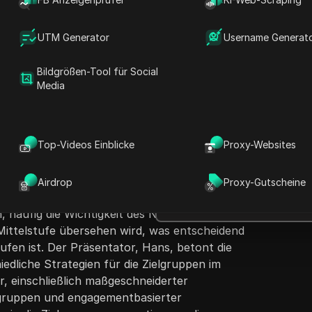
UTM Generator
Username Generat
Bildgrößen-Tool für Social
Media
Fragen stellen
e Fehler, die neue Markeninhaber und
D
Top-Videos Einblicke
Proxy-Websites
en, und legt dabei besonderen Fokus auf die
In ChatGPT öffnen
h
Fragen zu dieser Seite stellen
 oberen Ende des Trichters, ohne die Mittel-
ssen zu berücksichtigen. Es wird
Airdrop
Proxy-Gutscheine
In Claude öffnen
nd Kampagnen am oberen Ende des Trichters
Fragen zu dieser Seite stellen
, häufig die Wichtigkeit des Nurturing
 Mittelstufe übersehen wird, was entscheidend
ufen ist. Der Präsentator, Hans, betont die
edliche Strategien für die Zielgruppen im
r, einschließlich maßgeschneiderter
lgruppen und engagementbasierter