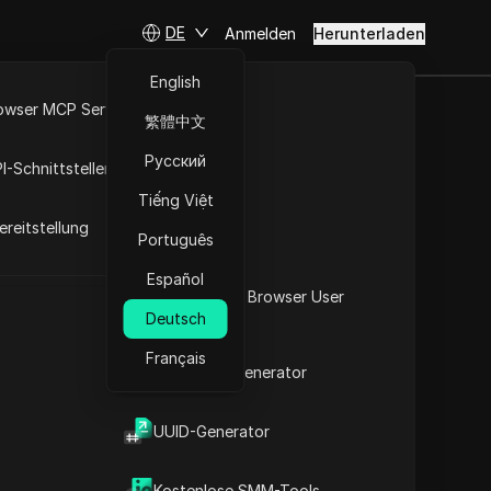
DE
Anmelden
Herunterladen
English
owser MCP Server
繁體中文
Meta-Anzeigen
RPA-Markt
Русский
I-Schnittstellen
Tiếng Việt
reitstellung
Português
Español
Was ist mein Browser User
Deutsch
Agent
Français
2FA-Code-Generator
t
UUID-Generator
Inhalt
Inhaltsübersicht
Kostenlose SMM-Tools