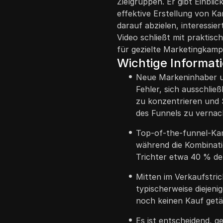
Zielgruppen. Er gibt Einblic
effektive Erstellung von K
darauf abzielen, interessi
Video schließt mit prakti
für gezielte Marketingkam
Wichtige Informat
Neue Markeninhaber 
Fehler, sich ausschlie
zu konzentrieren und 
des Funnels zu vernac
Top-of-the-funnel-Ka
während die Kombinati
Trichter etwa 40 % de
Mitten im Verkaufstri
typischerweise diejeni
noch keinen Kauf getä
Es ist entscheidend, g