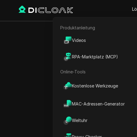
Lö
Produktanleitung
E-Commerce
Echtes Geld 
Videos
Affiliate-Marketing
RPA-Marktplatz (MCP)
Web-Scraping
Online-Tools
Play Video:
Echtes Geld = M
Kostenlose Werkzeuge
MAC-Adressen-Generator
Weltuhr
Proxy-Checker