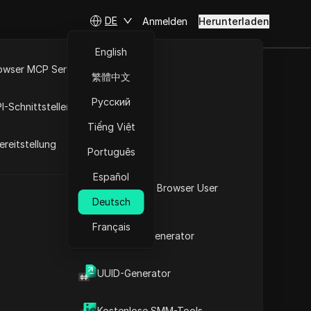
DE
Anmelden
Herunterladen
English
owser MCP Server
繁體中文
to ansieht? -
RPA-Markt
Русский
I-Schnittstellen
Tiếng Việt
reitstellung
Português
Español
Was ist mein Browser User
king
Deutsch
Agent
Français
2FA-Code-Generator
t
UUID-Generator
Inhalt
Inhaltsübersicht
Kostenlose SMM-Tools