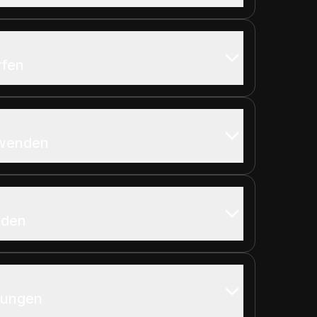
rfen
rwenden
nden
gungen