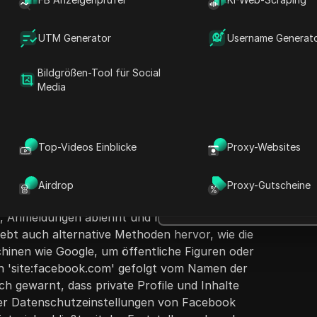
UTM Generator
Username Generat
Bildgrößen-Tool für Social
Media
Fragen stellen
ärt, wie man eine Facebook-Seite ansehen kann,
D
Top-Videos Einblicke
Proxy-Websites
. Es beginnt mit der häufigen Situation, in der
In ChatGPT öffnen
h
Fragen zu dieser Seite stellen
berprüfen möchte, ohne sich anzumelden oder
wird betont, dass das Anschauen öffentlicher
Airdrop
Proxy-Gutscheine
In Claude öffnen
ich ist, und es wird demonstriert, wie man
Fragen zu dieser Seite stellen
ert, Anmeldungen ablehnt und nach bestimmten
hebt auch alternative Methoden hervor, wie die
nen wie Google, um öffentliche Figuren oder
n 'site:facebook.com' gefolgt vom Namen der
och gewarnt, dass private Profile und Inhalte
er Datenschutzeinstellungen von Facebook