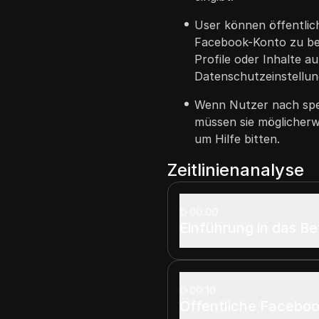
User können öffentlic
Facebook-Konto zu ben
Profile oder Inhalte 
Datenschutzeinstellun
Wenn Nutzer nach spez
müssen sie möglicher
um Hilfe bitten.
Zeitlinienanalyse
00:00
Einführung in das B
00:10
Öffentliche Faceboo