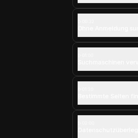
00:32
Ohne Anmeldung su
01:00
Suchmaschinen ve
01:30
Bestimmte Seiten fi
02:00
Datenschutzüberle