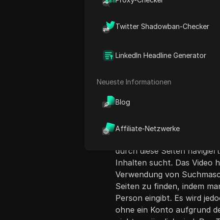
Twitter Shadowban-Checker
LinkedIn Headline Generator
Inhaltsübersicht
Neueste Informationen
Dieses Video-Tutorial erkl
Blog
ohne ein Konto zu benötigen
ein Benutzer eine Seite ü
ein Konto zu erstellen. Es 
Affiliate-Netzwerke
Facebook-Seiten völlig mögl
durch diese Seiten navigi
Inhalten sucht. Das Video 
Verwendung von Suchmaschi
Seiten zu finden, indem ma
Person eingibt. Es wird jed
ohne ein Konto aufgrund d