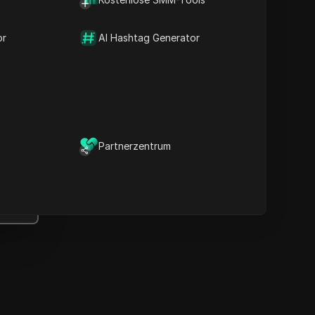
Wichtige Informationen
Zeitlinienanalyse
or
Inhaltsstichwörter
AI Hashtag Generator
Verwandte Fragen &
Antworten
Weitere
Videoempfehlungen
ICloak Anti-Detect-Browser
Partnerzentrum
ält Ihre Verwaltung mehrerer
Konten sicher und fern von
Sperren.
Herunterladen