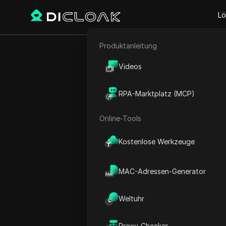
Lö
Produktanleitung
E-Commerce
Wie man eine
Videos
Affiliate-Marketing
RPA-Marktplatz (MCP)
Web-Scraping
Online-Tools
Play Video:
Wie man eine F
Kostenlose Werkzeuge
MAC-Adressen-Generator
Weltuhr
Proxy-Checker