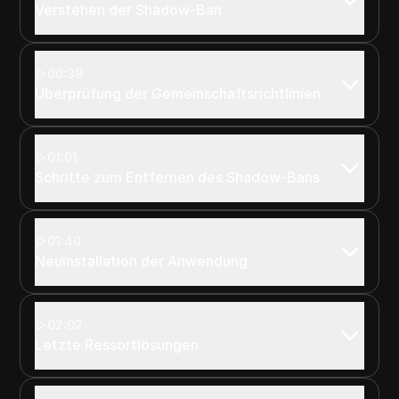
Verstehen der Shadow-Ban
00:39
Überprüfung der Gemeinschaftsrichtlinien
01:01
Schritte zum Entfernen des Shadow-Bans
01:40
Neuinstallation der Anwendung
02:02
Letzte Ressortlösungen