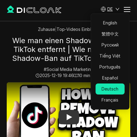
DE
English
Zuhause
|
Top-Videos Einblicke
繁體中文
Wie man einen Shadow-Ban auf
Русский
TikTok entfernt | Wie man einen
Tiếng Việt
Shadow-Ban auf TikTok behebt.
Português
#
Social Media Marketing
2025-12-19 19:46
10
min lesen
Español
Play Video:
Wie man einen Shadow-Ban auf TikTok entf
Deutsch
Français