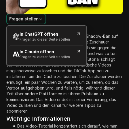
Fragen stellen
Inhaltsübersicht
In ChatGPT öffnen
Dieses Video-Tutorial erklärt, wie man ein Shadow-Ban auf
Fragen zu dieser Seite stellen
TikTok aufhebt. Es beschreibt Schritte, die Zuschauer
unternehmen können, um zu überprüfen, ob sie gegen die
In Claude öffnen
Gemeinschaftsrichtlinien verstoßen haben und was zu tun
Fragen zu dieser Seite stellen
ist, wenn sie dies nicht getan haben. Das Tutorial schlägt
vor, nach Verstößen zu suchen, problematische Videos
möglicherweise zu löschen und die TikTok-App neu zu
installieren, um den Cache zu löschen. Die Zuschauer werden
ermutigt, ein paar Wochen zu warten, um zu sehen, ob das
Verbot aufgehoben wird, und falls nötig, während dieser
Zeit über andere Plattformen mit ihrem Publikum zu
kommunizieren. Das Video endet mit einer Erinnerung, das
Video zu liken und den Kanal für weitere Tipps zu
abonnieren.
Wichtige Informationen
Das Video-Tutorial konzentriert sich darauf, wie man