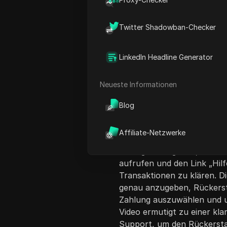
Twitter Shadowban-Checker
LinkedIn Headline Generator
Neueste Informationen
Inhaltsübersicht
Blog
In diesem Video umreißt de
Beantragung von Rückersta
Affiliate-Netzwerke
Werbekonto. Das Tutorial 
Manager navigieren, den B
aufrufen und den Link „Hil
Transaktionen zu klären. D
genau anzugeben, Rückerst
Zahlung auszuwählen und un
Video ermutigt zu einer k
Support, um den Rückerstat