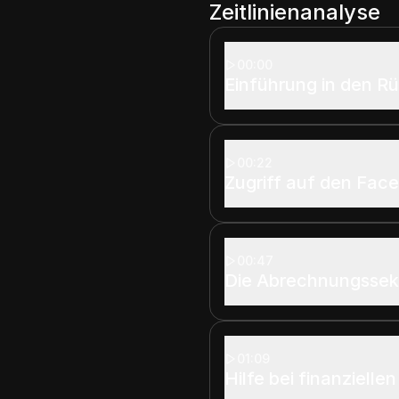
Zeitlinienanalyse
00:00
Einführung in den R
00:22
Zugriff auf den Fac
00:47
Die Abrechnungssekt
01:09
Hilfe bei finanziell