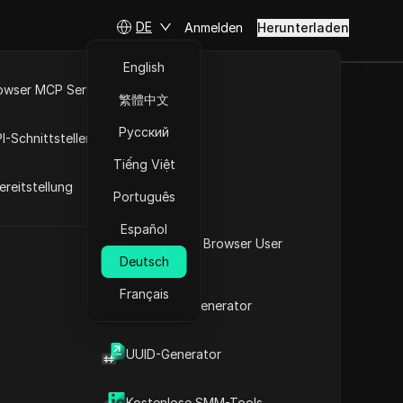
DE
Anmelden
Herunterladen
English
owser MCP Server
繁體中文
nto erstattet
RPA-Markt
Русский
I-Schnittstellen
ert -
Tiếng Việt
tfaden 2025]
reitstellung
Português
Español
Was ist mein Browser User
Deutsch
Agent
rbekonto deaktiviert - Erstattungsbetrag auf dem Bank
Français
2FA-Code-Generator
t
UUID-Generator
Kostenlose SMM-Tools