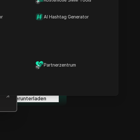
Inhalt
Inhaltsübersicht
Wichtige Informationen
or
AI Hashtag Generator
Zeitlinienanalyse
Inhaltsstichwörter
Verwandte Fragen &
Antworten
Weitere
Videoempfehlungen
Partnerzentrum
ICloak Anti-Detect-Browser
ält Ihre Verwaltung mehrerer
Konten sicher und fern von
Sperren.
Herunterladen