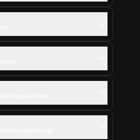
ren
ordern
rstattung wählen
rstattungsantrags