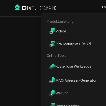
Lö
Produktanleitung
E-Commerce
Wie man Geld
Videos
Affiliate-Marketing
beko
RPA-Marktplatz (MCP)
Erstattungs
Web-Scraping
Online-Tools
Kostenlose Werkzeuge
Play Video:
Wie man Geld v
MAC-Adressen-Generator
Weltuhr
Proxy-Checker