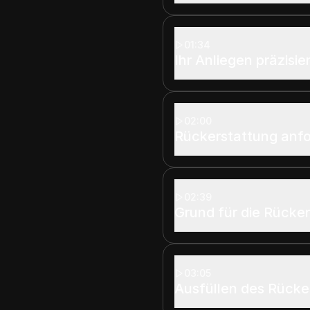
01:34
Ihr Anliegen präzisie
02:00
Rückerstattung anf
02:39
Grund für die Rücke
03:05
Ausfüllen des Rücke