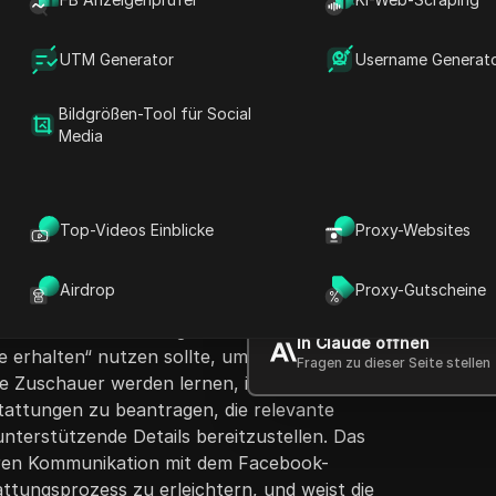
UTM Generator
Username Generat
Bildgrößen-Tool für Social
Media
Fragen stellen
Top-Videos Einblicke
Proxy-Websites
r Creator einen schrittweisen Prozess zur
D
ttungen von einem deaktivierten Facebook-
In ChatGPT öffnen
h
Airdrop
Proxy-Gutscheine
Fragen zu dieser Seite stellen
betont, dass man zum Facebook-Konto-
ereich für Abrechnung und Zahlungen
In Claude öffnen
fe erhalten“ nutzen sollte, um Probleme mit
Fragen zu dieser Seite stellen
ie Zuschauer werden lernen, ihre Bedenken
attungen zu beantragen, die relevante
terstützende Details bereitzustellen. Das
laren Kommunikation mit dem Facebook-
tungsprozess zu erleichtern, und weist die