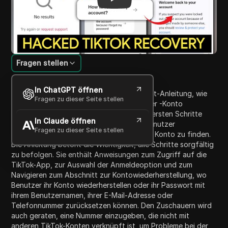
Fragen stellen
Inhaltsübersicht
In ChatGPT öffnen
Dieses Video bietet eine Schritt-für-Schritt-Anleitung, wie
Fragen zu dieser Seite stellen
man ein vergessenes TikTok-Passwort oder -Konto
wiederherstellt. Der Gastgeber erklärt die ersten Schritte
In Claude öffnen
zum Einloggen und Szenarien, in denen Benutzer
Fragen zu dieser Seite stellen
möglicherweise Schwierigkeiten haben, ihr Konto zu finden.
Die Anleitung betont die Wichtigkeit, alle Schritte sorgfältig
zu befolgen. Sie enthält Anweisungen zum Zugriff auf die
TikTok-App, zur Auswahl der Anmeldeoption und zum
Navigieren zum Abschnitt zur Kontowiederherstellung, wo
Benutzer ihr Konto wiederherstellen oder ihr Passwort mit
ihrem Benutzernamen, ihrer E-Mail-Adresse oder
Telefonnummer zurücksetzen können. Den Zuschauern wird
auch geraten, eine Nummer einzugeben, die nicht mit
anderen TikTok-Konten verknüpft ist, um Probleme bei der