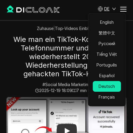
DE
English
Zuhause
|
Top-Videos Einblicke
繁體中文
Wie man ein TikTok-Konto ohne
Русский
Telefonnummer und E-Mail
Tiếng Việt
wiederherstellt 2025 |
Wiederherstellung eines
Português
gehackten TikTok-Kontos
Español
#
Social Media Marketing
Deutsch
2025-12-19 18:09
7
min lesen
Français
Play Video:
Wie man ein TikTok-Konto ohne Telefonnumm