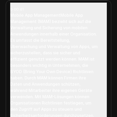
00:41
Mobile App ManagementMobile App
Management (MAM) bezieht sich auf die
Verwaltung und Sicherung von mobilen
Anwendungen innerhalb einer Organisation.
Es umfasst die Bereitstellung,
Überwachung und Verwaltung von Apps, um
sicherzustellen, dass sie sicher und
effizient genutzt werden können. MAM ist
besonders wichtig in Unternehmen, die
BYOD (Bring Your Own Device) Richtlinien
haben. Durch MAM können Firmen ihre
Daten und Anwendungen schützen,
während Mitarbeiter ihre eigenen Geräte
verwenden. Mit MAM-Lösungen können
Organisationen Richtlinien festlegen, um
den Zugriff auf Apps zu steuern und
Sicherheitsanforderungen durchzusetzen.