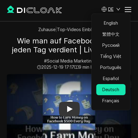
DE
English
Zuhause
|
Top-Videos Einblicke
繁體中文
Wie man auf Facebook 500 $
Русский
jeden Tag verdient | Live-FDVD |
Tiếng Việt
#
Social Media Marketing
2025-12-19 17:17
9
min lesen
Português
Play Video:
Wie man auf Facebook 500 $ jeden Tag verd
Español
Deutsch
Français