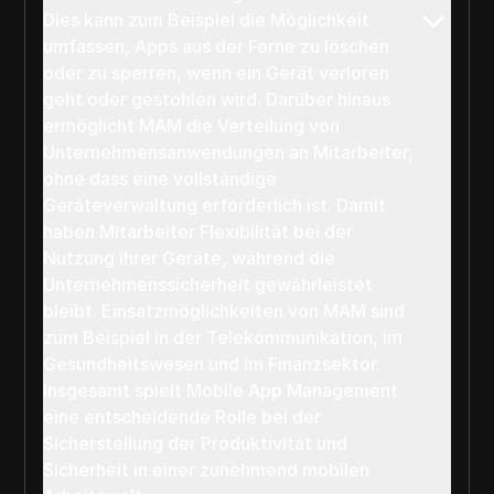
Dies kann zum Beispiel die Möglichkeit
umfassen, Apps aus der Ferne zu löschen
oder zu sperren, wenn ein Gerät verloren
geht oder gestohlen wird. Darüber hinaus
ermöglicht MAM die Verteilung von
Unternehmensanwendungen an Mitarbeiter,
ohne dass eine vollständige
Geräteverwaltung erforderlich ist. Damit
haben Mitarbeiter Flexibilität bei der
Nutzung ihrer Geräte, während die
Unternehmenssicherheit gewährleistet
bleibt. Einsatzmöglichkeiten von MAM sind
zum Beispiel in der Telekommunikation, im
Gesundheitswesen und im Finanzsektor.
Insgesamt spielt Mobile App Management
eine entscheidende Rolle bei der
Sicherstellung der Produktivität und
Sicherheit in einer zunehmend mobilen