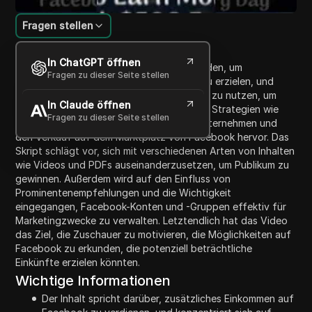
Fragen stellen
Inhaltsübersicht
In ChatGPT öffnen
Das Video bespricht verschiedene Methoden, um
Fragen zu dieser Seite stellen
zusätzliches Einkommen über Facebook zu erzielen, und
betont das Potenzial, Facebook-Werbung zu nutzen, um
In Claude öffnen
tägliche Einnahmen zu generieren. Es hebt Strategien wie
Fragen zu dieser Seite stellen
Affiliate-Marketing, die Förderung von Unternehmen und
den Verkauf auf dem Marktplatz von Facebook hervor. Das
Skript schlägt vor, sich mit verschiedenen Arten von Inhalten
wie Videos und PDFs auseinanderzusetzen, um Publikum zu
gewinnen. Außerdem wird auf den Einfluss von
Prominentenempfehlungen und die Wichtigkeit
eingegangen, Facebook-Konten und -Gruppen effektiv für
Marketingzwecke zu verwalten. Letztendlich hat das Video
das Ziel, die Zuschauer zu motivieren, die Möglichkeiten auf
Facebook zu erkunden, die potenziell beträchtliche
Einkünfte erzielen könnten.
Wichtige Informationen
Der Inhalt spricht darüber, zusätzliches Einkommen auf