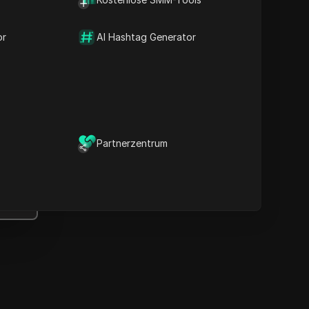
Wichtige Informationen
Zeitlinienanalyse
or
Inhaltsstichwörter
AI Hashtag Generator
Verwandte Fragen &
Antworten
Weitere
Videoempfehlungen
ICloak Anti-Detect-Browser
Partnerzentrum
ält Ihre Verwaltung mehrerer
Konten sicher und fern von
Sperren.
Herunterladen