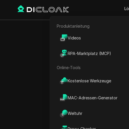
Lö
Produktanleitung
E-Commerce
Wie man sich 
Videos
Affiliate-Marketing
RPA-Marktplatz (MCP)
Web-Scraping
Online-Tools
Play Video:
Wie man sich kos
Kostenlose Werkzeuge
MAC-Adressen-Generator
Weltuhr
Proxy-Checker