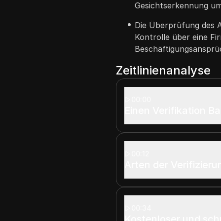
Gesichtserkennung um
Die Überprüfung des Ar
Kontrolle über eine F
Beschäftigungsansprüc
Zeitlinienanalyse
00:00
Einen Verifikation B
00:12
Arten der Verifizieru
00:34
Kostenloser und sch