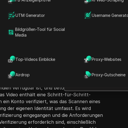
UTM Generator
Username Generat
Bildgrößen-Tool für Social
Media
Fragen stellen
rt, wie man in nur zwei Minuten ein
D
Top-Videos Einblicke
Proxy-Websites
kedIn erhält. Es beschreibt zwei Arten der
In ChatGPT öffnen
h
Fragen zu dieser Seite stellen
lattform verfügbar sind: die
die Arbeitsplatzverifizierung. Der Gastgeber
Airdrop
Proxy-Gutscheine
In Claude öffnen
entitätsverifizierung, die für Nutzer in den
Fragen zu dieser Seite stellen
dien verfügbar ist, und betont, dass sie
as Video enthält eine Schritt-für-Schritt-
an ein Konto verifiziert, was das Scannen eines
ng der eigenen Identität umfasst. Es wird
erifizierung eingegangen und die Anforderungen
erifizierung erforderlich sind, einschließlich