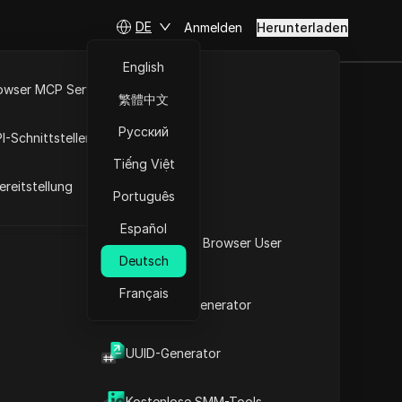
DE
Anmelden
Herunterladen
English
owser MCP Server
繁體中文
ieren lässt (2
RPA-Markt
Русский
I-Schnittstellen
Tiếng Việt
reitstellung
Português
Español
Was ist mein Browser User
Deutsch
Agent
Français
2FA-Code-Generator
t
UUID-Generator
Inhalt
Inhaltsübersicht
Kostenlose SMM-Tools