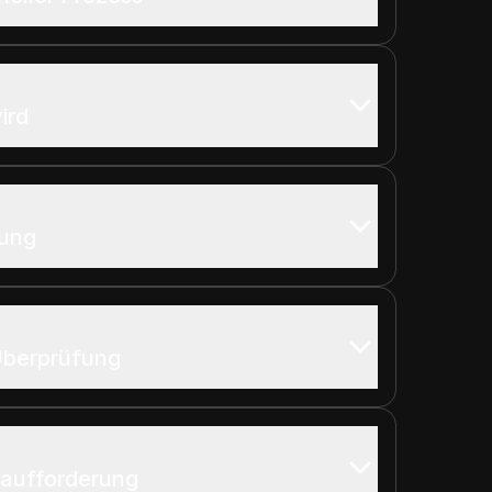
ird
rung
 Überprüfung
saufforderung