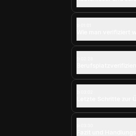
01:01
Wie man verifiziert w
02:28
Berufsplatzverifizie
03:02
Letzte Schritte zur
03:30
Fazit und Handlung