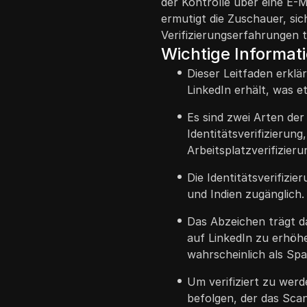
der Kontrolle über eine E-
ermutigt die Zuschauer, sich
Verifizierungserfahrungen t
Wichtige Informat
Dieser Leitfaden erklä
LinkedIn erhält, was e
Es sind zwei Arten der 
Identitätsverifizierung
Arbeitsplatzverifizieru
Die Identitätsverifizi
und Indien zugänglich.
Das Abzeichen trägt da
auf LinkedIn zu erhö
wahrscheinlich als Spa
Um verifiziert zu wer
befolgen, der das Sca