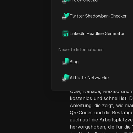
Twitter Shadowban-Checker
LinkedIn Headline Generator
Inhaltsübersicht
Neueste Informationen
Dieses Video-Tutorial erklä
Blog
Verifizierungssiegel auf Lin
Verifizierung, die auf der P
Identitätsverifizierung und 
Affiliate-Netzwerke
erläutert den Prozess der Id
USA, Kanada, Mexiko und In
kostenlos und schnell ist. D
Anleitung, die zeigt, wie m
QR-Codes und die Bestätigu
auch auf die Arbeitsplatzv
hervorgehoben, die für die V