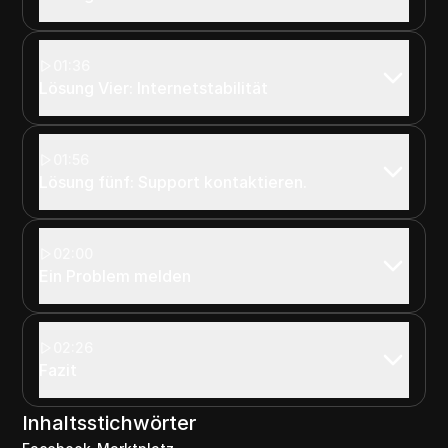
01:36
Lösung Vier: Internetstabilität
01:56
Lösung fünf: Support kontaktieren.
02:00
Ein Problem melden
02:26
Fazit
Inhaltsstichwörter