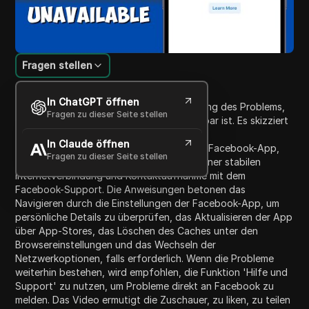
Fragen stellen
Inhaltsübersicht
In ChatGPT öffnen
Dieses Video bietet Lösungen zur Behebung des Problems,
Fragen zu dieser Seite stellen
dass Facebook Marketplace nicht verfügbar ist. Es skizziert
fünf Hauptlösungen: Überprüfung der
In Claude öffnen
Berechtigungskriterien, Aktualisierung der Facebook-App,
Fragen zu dieser Seite stellen
Löschen des App-Cache, Sicherstellung einer stabilen
Internetverbindung und Kontaktaufnahme mit dem
Facebook-Support. Die Anweisungen betonen das
Navigieren durch die Einstellungen der Facebook-App, um
persönliche Details zu überprüfen, das Aktualisieren der App
über App-Stores, das Löschen des Caches unter den
Browsereinstellungen und das Wechseln der
Netzwerkoptionen, falls erforderlich. Wenn die Probleme
weiterhin bestehen, wird empfohlen, die Funktion 'Hilfe und
Support' zu nutzen, um Probleme direkt an Facebook zu
melden. Das Video ermutigt die Zuschauer, zu liken, zu teilen