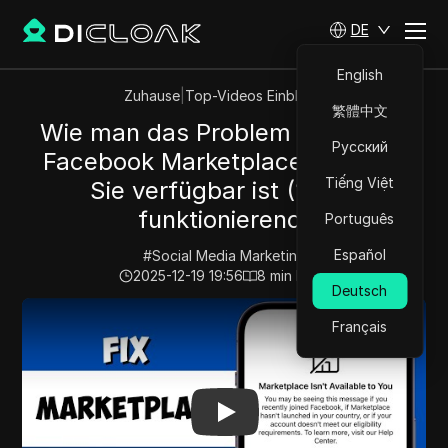
DE
English
Zuhause
|
Top-Videos Einblicke
繁體中文
Wie man das Problem löst, dass
Русский
Facebook Marketplace nicht für
Tiếng Việt
Sie verfügbar ist (100%
funktionierend)
Português
Español
#
Social Media Marketing
2025-12-19 19:56
8
min lesen
Deutsch
Play Video:
Wie man das Problem löst, dass Facebook M
Français