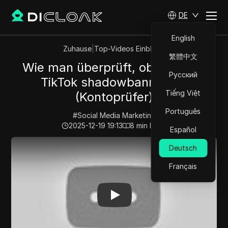
DE
English
Zuhause
|
Top-Videos Einblicke
繁體中文
Wie man überprüft, ob man auf
Русский
TikTok shadowbanned ist
Tiếng Việt
(Kontoprüfer)
Português
#
Social Media Marketing
2025-12-19 19:13
8
min lesen
Español
Play Video:
Wie man überprüft, ob man auf TikTok sha
Deutsch
Français