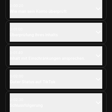
00:20
Wie man sein Konto überprüft
01:00
Überprüfung Ihres Inhalts
01:40
Inhalt mit Einschränkungen ansprechen.
02:00
Guter Status auf TikTok
02:30
Schlussfolgerung