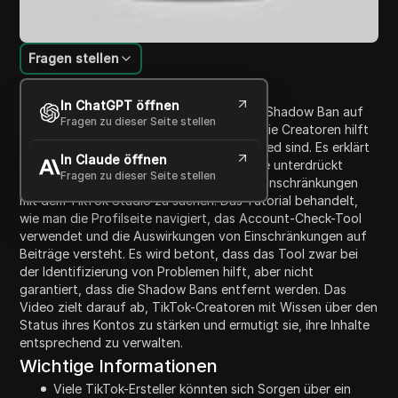
Fragen stellen
Inhaltsübersicht
In ChatGPT öffnen
Dieses Video behandelt das Konzept des Shadow Ban auf
Fragen zu dieser Seite stellen
TikTok und stellt eine neue Funktion vor, die Creatoren hilft
zu erkennen, ob ihre Konten shadow banned sind. Es erklärt
In Claude öffnen
den Stress, nicht zu wissen, ob ihre Inhalte unterdrückt
Fragen zu dieser Seite stellen
werden, und zeigt Schritte auf, um nach Einschränkungen
mit dem TikTok Studio zu suchen. Das Tutorial behandelt,
wie man die Profilseite navigiert, das Account-Check-Tool
verwendet und die Auswirkungen von Einschränkungen auf
Beiträge versteht. Es wird betont, dass das Tool zwar bei
der Identifizierung von Problemen hilft, aber nicht
garantiert, dass die Shadow Bans entfernt werden. Das
Video zielt darauf ab, TikTok-Creatoren mit Wissen über den
Status ihres Kontos zu stärken und ermutigt sie, ihre Inhalte
entsprechend zu verwalten.
Wichtige Informationen
Viele TikTok-Ersteller könnten sich Sorgen über ein