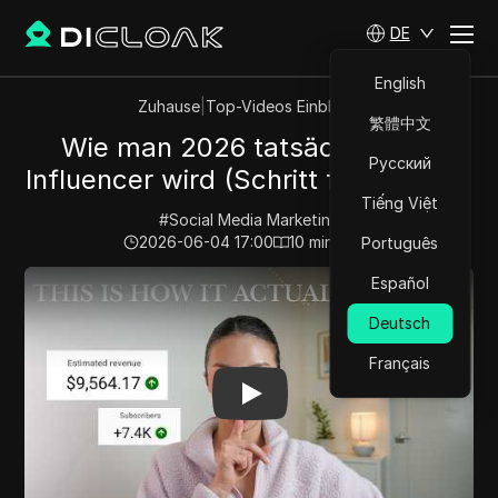
DE
English
Zuhause
|
Top-Videos Einblicke
繁體中文
Wie man 2026 tatsächlich ein
Русский
Influencer wird (Schritt für Schritt!)
Tiếng Việt
#
Social Media Marketing
2026-06-04 17:00
10
min lesen
Português
Play Video:
Wie man 2026 tatsächlich ein Influencer wird
Español
Deutsch
Français