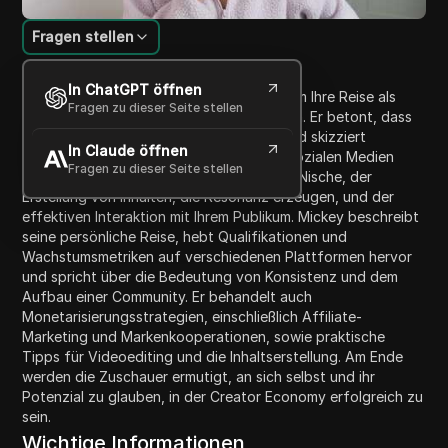
Fragen stellen
Inhaltsübersicht
In ChatGPT öffnen
In diesem Video teilt Mickey Strategien, um Ihre Reise als
Fragen zu dieser Seite stellen
Content Creator und Influencer zu starten. Er betont, dass
man bei null Followern anfangen sollte, und skizziert
In Claude öffnen
wesentliche Schritte, um Ihre Präsenz in sozialen Medien
Fragen zu dieser Seite stellen
aufzubauen, einschließlich der Wahl einer Nische, der
Erstellung von Inhalten, die Resonanz erzeugen, und der
effektiven Interaktion mit Ihrem Publikum. Mickey beschreibt
seine persönliche Reise, hebt Qualifikationen und
Wachstumsmetriken auf verschiedenen Plattformen hervor
und spricht über die Bedeutung von Konsistenz und dem
Aufbau einer Community. Er behandelt auch
Monetarisierungsstrategien, einschließlich Affiliate-
Marketing und Markenkooperationen, sowie praktische
Tipps für Videoediting und die Inhaltserstellung. Am Ende
werden die Zuschauer ermutigt, an sich selbst und ihr
Potenzial zu glauben, in der Creator Economy erfolgreich zu
sein.
Wichtige Informationen