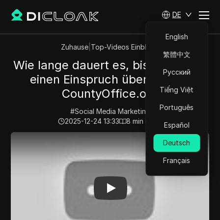
DE
English
Zuhause
|
Top-Videos Einblicke
繁體中文
Wie lange dauert es, bis Facebook
Русский
einen Einspruch überprüft? -
Tiếng Việt
CountyOffice.org
Português
#
Social Media Marketing
2025-12-24 13:33
8
min lesen
Español
Play Video:
Wie lange dauert es, bis Facebook einen Ei
Deutsch
Français