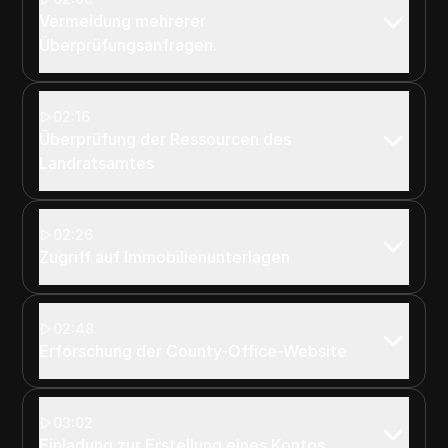
Vermeidung mehrerer
Überprüfungsanfragen.
02:16
Überprüfung der Ressourcen des
Landratsamtes
02:26
Zugriff auf Immobilienunterlagen
02:48
Erforschung der County-Office-Website
03:02
Einladung zur Erstellung eines Kontos