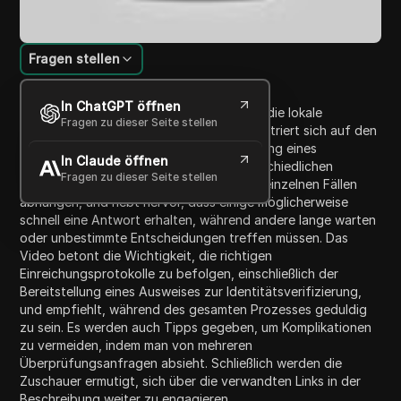
Fragen stellen
Inhaltsübersicht
In ChatGPT öffnen
Das Video dient als Leitfaden für Nutzer, die lokale
Fragen zu dieser Seite stellen
Regierungsdienste navigieren, und konzentriert sich auf den
Prozess der Anfechtung einer Deaktivierung eines
In Claude öffnen
Facebook-Kontos. Es diskutiert die unterschiedlichen
Fragen zu dieser Seite stellen
Zeitrahmen für die Überprüfung, die von einzelnen Fällen
abhängen, und hebt hervor, dass einige möglicherweise
schnell eine Antwort erhalten, während andere lange warten
oder unbestimmte Entscheidungen treffen müssen. Das
Video betont die Wichtigkeit, die richtigen
Einreichungsprotokolle zu befolgen, einschließlich der
Bereitstellung eines Ausweises zur Identitätsverifizierung,
und empfiehlt, während des gesamten Prozesses geduldig
zu sein. Es werden auch Tipps gegeben, um Komplikationen
zu vermeiden, indem man von mehreren
Überprüfungsanfragen absieht. Schließlich werden die
Zuschauer ermutigt, sich über die verwandten Links in der
Beschreibung weiter zu engagieren.