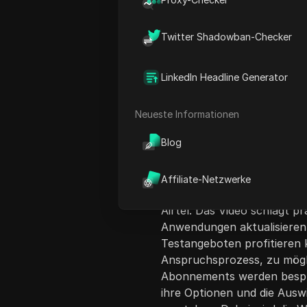
Twitter Shadowban-Checker
LinkedIn Headline Generator
Inhaltsübersicht
Neueste Informationen
Am 4. November wird ein G
Blog
angekündigt, das allen in I
Das Gespräch reflektiert üb
Maßnahmen von Google und 
Affiliate-Netzwerke
ihrer Dienste durch Kooper
Airtel. Das Video schlägt pr
Anwendungen aktualisieren
Testangeboten profitieren 
Anspruchsprozess, zu mögl
Abonnements werden bespro
ihre Optionen und die Aus