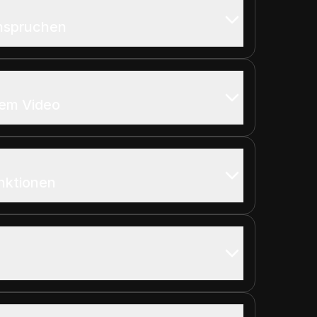
nspruchen
em Video
nktionen
s