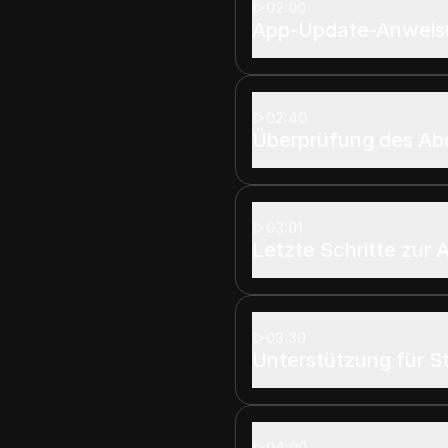
02:00
App-Update-Anwei
02:40
Überprüfung des A
03:01
Letzte Schritte zur 
03:30
Unterstützung für S
04:00