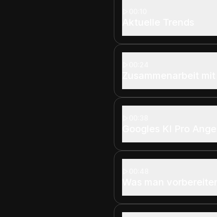
00:10
Aktuelle Trends
00:24
Zusammenarbeit mit
00:38
Googles KI Pro Ang
00:48
Was man vorbereiten