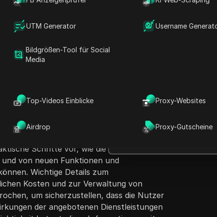
UTM Generator
Username Generat
Bildgrößen-Tool für Social
Media
Fragen stellen
ewinnspiel für die SatGPD Go-Version
D
Top-Videos Einblicke
Proxy-Websites
ndien 12 Monate kostenlosen Zugang bietet.
In ChatGPT öffnen
h
Fragen zu dieser Seite stellen
er aktuelle Servicetrends und die proaktiven
bietet Einblicke in die Inanspruchnahme
Airdrop
Proxy-Gutscheine
In Claude öffnen
ationen mit lokalen Unternehmen wie Jio und
Fragen zu dieser Seite stellen
aktische Schritte vor, wie die Zuschauer ihre
 und von neuen Funktionen und
können. Wichtige Details zum
ichen Kosten und zur Verwaltung von
chen, um sicherzustellen, dass die Nutzer
wirkungen der angebotenen Dienstleistungen