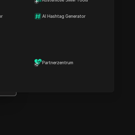
Wichtige Informationen
Zeitlinienanalyse
or
Inhaltsstichwörter
AI Hashtag Generator
Verwandte Fragen &
Antworten
Weitere
Videoempfehlungen
ICloak Anti-Detect-Browser
Partnerzentrum
ält Ihre Verwaltung mehrerer
Konten sicher und fern von
Sperren.
Herunterladen