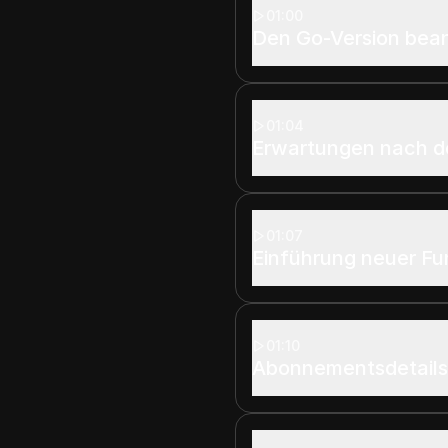
01:00
Den Go-Version bea
01:04
Erwartungen nach d
01:07
Einführung neuer Fu
01:10
Abonnementsdetail