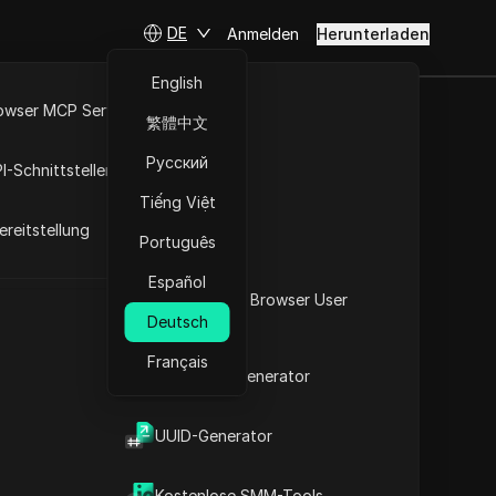
DE
Anmelden
Herunterladen
English
owser MCP Server
繁體中文
2 Monate Tamil
RPA-Markt
Русский
I-Schnittstellen
T TAMIL
Tiếng Việt
reitstellung
Português
Español
Was ist mein Browser User
chritt-Anleitung | AIT TAMIL
Deutsch
Agent
Français
2FA-Code-Generator
t
UUID-Generator
Inhalt
Inhaltsübersicht
Kostenlose SMM-Tools