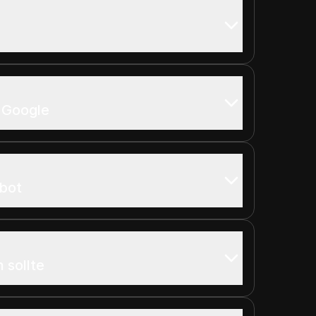
 Google
ebot
 sollte