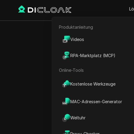
Lö
Produktanleitung
E-Commerce
Holen Sie sic
Videos
Affiliate-Marketing
| Schr
RPA-Marktplatz (MCP)
Web-Scraping
Online-Tools
Play Video:
Holen Sie sich 
Kostenlose Werkzeuge
MAC-Adressen-Generator
Weltuhr
Proxy-Checker