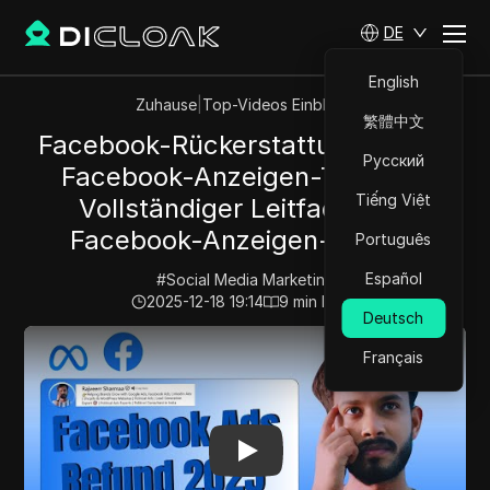
DE
English
Zuhause
|
Top-Videos Einblicke
繁體中文
Facebook-Rückerstattung 2025 |
Русский
Facebook-Anzeigen-Tutorial |
Tiếng Việt
Vollständiger Leitfaden für
Facebook-Anzeigen-Tutorial
Português
Español
#
Social Media Marketing
2025-12-18 19:14
9
min lesen
Deutsch
Play Video:
Facebook-Rückerstattung 2025 | Facebook-A
Français