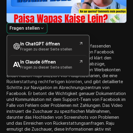
Fragen stellen
Inhaltsübersicht
In ChatGPT öffnen
In diesem Video teilt Raju Sharma einen umfassenden
Fragen zu dieser Seite stellen
Leitfaden, wie man eine Rückerstattung von Facebook
erhält. Er erklärt die aktuellen Richtlinien und klärt den
In Claude öffnen
Prozess für Nutzer, die Probleme wie Geldabzüge,
Fragen zu dieser Seite stellen
Kontodeaktivierungen oder Sperrungen von Werbekonten
erlebt haben. Raju skizziert vier Hauptszenarien, die eine
Rückerstattung rechtfertigen könnten, und gibt detaillierte
Schritte zur Navigation im Abrechnungszentrum von
Facebook. Er betont die Wichtigkeit genauer Dokumentation
und Kommunikation mit dem Support-Team von Facebook im
Falle von Fehlern oder Problemen mit Zahlungen. Das Video
instruiert die Zuschauer zu spezifischen Maßnahmen,
darunter das Hochladen von Screenshots von Problemen
und das Einreichen von Rückerstattungsanfragen. Raju
ermutigt die Zuschauer, diese Informationen aktiv mit