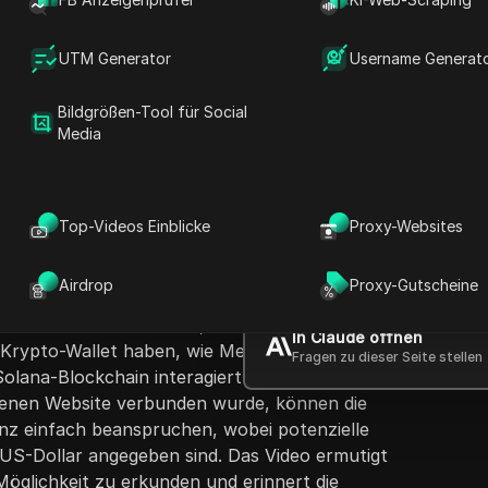
UTM Generator
Username Generat
Bildgrößen-Tool für Social
Media
Fragen stellen
Top-Videos Einblicke
Proxy-Websites
hritt-für-Schritt-Anleitung, wie man den
D
 Airdrop beanspruchen kann. Der Präsentator
In ChatGPT öffnen
h
Airdrop
Proxy-Gutscheine
Fragen zu dieser Seite stellen
 er den steigenden Wert von Solana und
rklärt. Um teilzunehmen, müssen die
In Claude öffnen
 Krypto-Wallet haben, wie MetaMask, Trust
Fragen zu dieser Seite stellen
Solana-Blockchain interagiert hat. Nachdem
ehenen Website verbunden wurde, können die
nz einfach beanspruchen, wobei potenzielle
US-Dollar angegeben sind. Das Video ermutigt
Möglichkeit zu erkunden und erinnert die