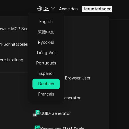
DE
Anmelden
Herunterladen
English
owser MCP Server
繁體中文
erechtigung
RPA-Markt
Русский
I-Schnittstellen
ansprucht |
Tiếng Việt
reitstellung
Português
Español
Was ist mein Browser User
Deutsch
Agent
nlose JUP-Token beansprucht | Vollständiger Leitfaden
Français
2FA-Code-Generator
t
UUID-Generator
Kostenlose SMM-Tools