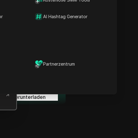
Inhalt
Inhaltsübersicht
Wichtige Informationen
or
AI Hashtag Generator
Zeitlinienanalyse
Inhaltsstichwörter
Verwandte Fragen &
Antworten
Weitere
Videoempfehlungen
Partnerzentrum
ICloak Anti-Detect-Browser
ält Ihre Verwaltung mehrerer
Konten sicher und fern von
Sperren.
Herunterladen