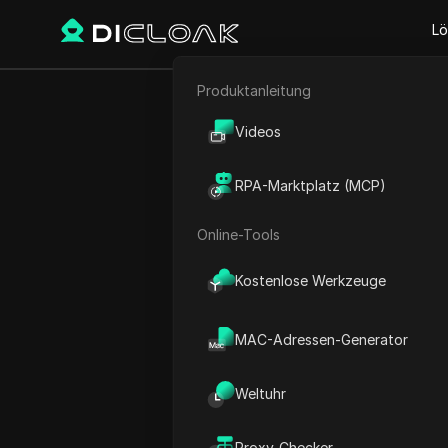
Lö
Produktanleitung
E-Commerce
Krypto Air
Videos
Affiliate-Marketing
überprüft 
RPA-Marktplatz (MCP)
Web-Scraping
Online-Tools
Kostenlose Werkzeuge
Play Video:
Krypto Airdrop 
MAC-Adressen-Generator
Weltuhr
Proxy-Checker