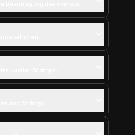
ie Beantragung des Airdrops
drops erhöhen.
es Jupiter Airdrops.
en aus Airdrops