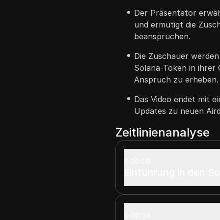
Der Präsentator erwäh
und ermutigt die Zusch
beanspruchen.
Die Zuschauer werden g
Solana-Token in ihrer
Anspruch zu erheben.
Das Video endet mit e
Updates zu neuen Aird
Zeitlinienanalyse
00:00
Einführung in den So
00:34