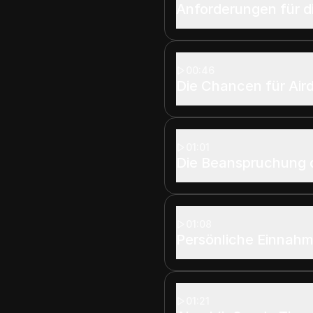
Anforderungen für d
00:46
Die Chancen für Air
01:01
Die Beanspruchung d
01:08
Persönliche Einnahm
01:21