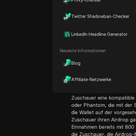
Twitter Shadowban-Checker
LinkedIn Headline Generator
Neueste Informationen
Inhaltsübersicht
Blog
Dieses Video bietet eine Sc
offiziellen Solana Jupiter
Affiliate-Netzwerke
führt das Thema ein, indem
dessen Airdrop-Potenzial e
Zuschauer eine kompatible
oder Phantom, die mit der 
die Wallet auf der vorges
Zuschauer ihren Airdrop ga
Einnahmen bereits mit 800 
die Zuschauer, die Airdrop-