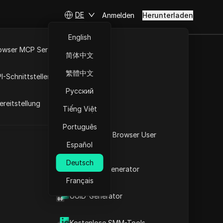
DE
Anmelden
Herunterladen
English
owser MCP Server
简体中文
RPA-Markt
繁體中文
I-Schnittstellen
bereich
Русский
reitstellung
en IP-Adressliste und des
Tiếng Việt
fen und kopieren und die
Português
n.
Was ist mein Browser User
Español
Agent
Deutsch
2FA-Code-Generator
Download
Français
t
UUID-Generator
Kostenlose SMM-Tools