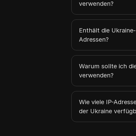
46.63.0.0
verwenden?
46.96.0.0
Enthält die Ukraine-
Adressen?
Warum sollte ich di
verwenden?
Wie viele IP-Adresse
der Ukraine verfüg