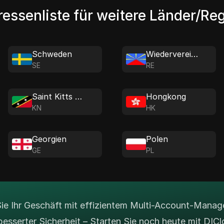
ressenliste für weitere Länder/Re
Schweden
Wiedervereinigung
SE
RE
Saint Kitts und Nevis
Hongkong
KN
HK
Georgien
Polen
GE
PL
Sie Ihr Geschäft mit effizientem Multi-Account-Mana
besserter Sicherheit – Starten Sie noch heute mit DICl