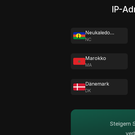
IP-Ad
Neukaledonien
NC
Marokko
MA
Dänemark
DK
Steigern 
ver