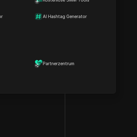
or
AI Hashtag Generator
Partnerzentrum