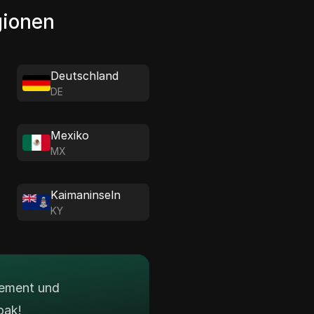
gionen
Deutschland
DE
Mexiko
MX
Kaimaninseln
KY
gement und
oak!