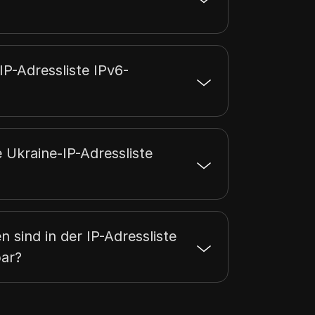
46.63.127.255
32768
46.96.255.255
65536
IP-Adressliste IPv6-
e Ukraine-IP-Adressliste
n sind in der IP-Adressliste
bar?