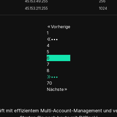
45.153.49.255
256
45.153.211.255
1024
45.153.229.255
256
45.154.34.255
256
Vorherige
45.154.119.255
1024
1
45.154.131.255
1024
•••
45.154.218.255
256
4
5
45.155.83.255
1024
6
45.156.39.255
1024
7
45.157.207.255
1024
8
45.158.51.255
1024
•••
45.158.131.255
1024
70
45.158.247.255
1024
Nächste
45.159.103.255
1024
45.200.191.255
2816
äft mit effizientem Multi-Account-Management und ve
46.8.28.255
256