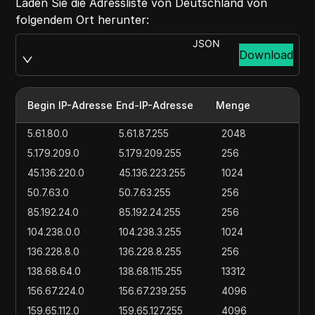
Laden Sie die Adressliste von Deutschland von
folgendem Ort herunter:
JSON
Download
Begin IP-Adresse
End-IP-Adresse
Menge
5.61.80.0
5.61.87.255
2048
5.179.209.0
5.179.209.255
256
45.136.220.0
45.136.223.255
1024
50.7.63.0
50.7.63.255
256
85.192.24.0
85.192.24.255
256
104.238.0.0
104.238.3.255
1024
136.228.8.0
136.228.8.255
256
138.68.64.0
138.68.115.255
13312
156.67.224.0
156.67.239.255
4096
159.65.112.0
159.65.127.255
4096