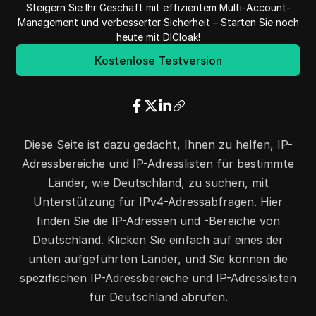
Steigern Sie Ihr Geschäft mit effizientem Multi-Account-
8.52.199.0
8.52.201.255
768
Management und verbesserter Sicherheit – Starten Sie noch
8.52.203.0
8.52.208.255
1536
heute mit DICloak!
8.52.211.0
8.52.211.255
256
Kostenlose Testversion
8.209.64.0
8.209.127.255
16384
8.211.0.0
8.211.127.255
32768
8.220.64.0
8.220.127.255
16384
8.238.94.0
8.238.95.255
512
Diese Seite ist dazu gedacht, Ihnen zu helfen, IP-
8.238.149.0
8.238.149.255
256
Adressbereiche und IP-Adresslisten für bestimmte
8.238.154.0
8.238.159.255
1536
Länder, wie Deutschland, zu suchen, mit
8.238.172.0
8.238.172.255
256
Unterstützung für IPv4-Adressabfragen. Hier
8.238.185.0
8.238.186.255
512
finden Sie die IP-Adressen und -Bereiche von
8.238.188.0
8.238.191.255
1024
Deutschland. Klicken Sie einfach auf eines der
8.241.52.0
8.241.52.255
256
unten aufgeführten Länder, und Sie können die
8.241.121.0
8.241.121.255
256
spezifischen IP-Adressbereiche und IP-Adresslisten
8.248.95.0
8.248.95.255
256
für Deutschland abrufen.
8.253.95.0
8.253.95.255
256