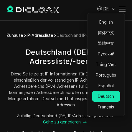
DE
English
简体中文
Zuhause
IP-Adressliste
Deutschland IP-Adressliste
繁體中文
Deutschland (DE) - IP-
Русский
Adressliste/-bereich
Tiếng Việt
Diese Seite zeigt IP-Informationen für Deutschland (DE),
Português
einschließlich der vollständigen IP-Adressliste und des
Español
Adressbereichs (IPv4-Adressen) für Deutschland. Sie
können jeden Adressbereich abrufen und kopieren und die
Deutsch
Menge erfahren. Deutschland hat insgesamt 136793344 IP-
Adressen.
Français
Zufällig Deutschland (DE) IP-Adressen generieren?
Gehe zu generieren