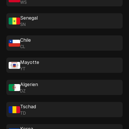
WS
Senegal
SN
Chile
CL
Mayotte
YT
Algerien
DZ
Tschad
TD
Korea