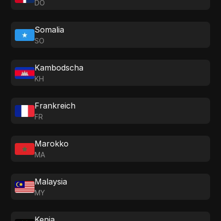
DO
Somalia
SO
Kambodscha
KH
Frankreich
FR
Marokko
MA
Malaysia
MY
Kenia