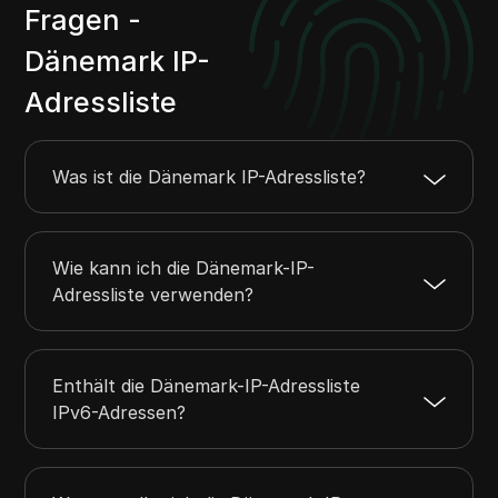
Fragen -
17.132.76.0
17.132.77.255
512
Dänemark IP-
17.248.181.0
17.248.181.255
256
17.248.249.0
17.248.249.255
256
Adressliste
17.253.106.0
17.253.107.255
512
5.63.22.0
5.63.22.255
256
Was ist die Dänemark IP-Adressliste?
Wie kann ich die Dänemark-IP-
Adressliste verwenden?
Enthält die Dänemark-IP-Adressliste
IPv6-Adressen?