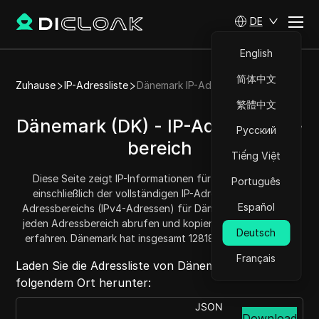
DE
English
简体中文
Zuhause
IP-Adressliste
Dänemark IP-Adressliste
繁體中文
Dänemark (DK) - IP-Adressliste/-
Русский
bereich
Tiếng Việt
Diese Seite zeigt IP-Informationen für Dänemark (DK),
Português
einschließlich der vollständigen IP-Adressliste und des
Español
Adressbereichs (IPv4-Adressen) für Dänemark. Sie können
jeden Adressbereich abrufen und kopieren und die Menge
Deutsch
erfahren. Dänemark hat insgesamt 12818688 IP-Adressen.
Français
Laden Sie die Adressliste von Dänemark von
folgendem Ort herunter:
JSON
Download