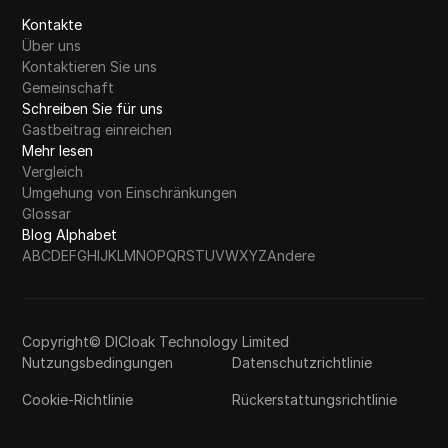
Kontakte
Über uns
Kontaktieren Sie uns
Gemeinschaft
Schreiben Sie für uns
Gastbeitrag einreichen
Mehr lesen
Vergleich
Umgehung von Einschränkungen
Glossar
Blog Alphabet
A
B
C
D
E
F
G
H
I
J
K
L
M
N
O
P
Q
R
S
T
U
V
W
X
Y
Z
Andere
Copyright© DICloak Technology Limited
Nutzungsbedingungen
Datenschutzrichtlinie
Cookie-Richtlinie
Rückerstattungsrichtlinie