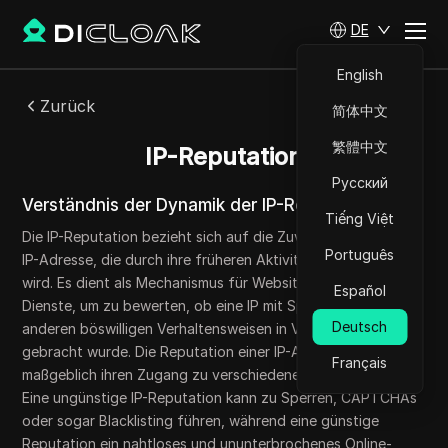
DE
English
Zurück
简体中文
繁體中文
IP-Reputation
Русский
Verständnis der Dynamik der IP-Reputation
Tiếng Việt
Die IP-Reputation bezieht sich auf die Zuverlässigkeit einer
Português
IP-Adresse, die durch ihre früheren Aktivitäten bestimmt
wird. Es dient als Mechanismus für Websites und Online-
Español
Dienste, um zu bewerten, ob eine IP mit Spam, Betrug oder
Deutsch
anderen böswilligen Verhaltensweisen in Verbindung
gebracht wurde. Die Reputation einer IP-Adresse beeinflusst
Français
maßgeblich ihren Zugang zu verschiedenen Online-Diensten.
Eine ungünstige IP-Reputation kann zu Sperren, CAPTCHAs
oder sogar Blacklisting führen, während eine günstige
Reputation ein nahtloses und ununterbrochenes Online-