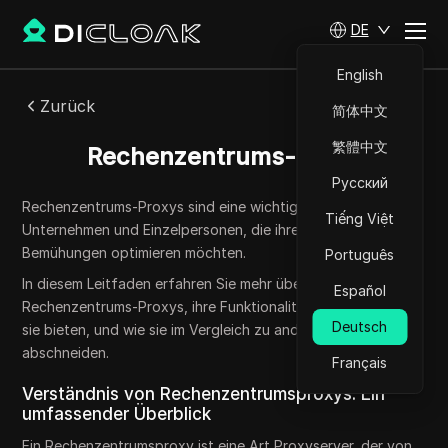
DE
English
Zurück
简体中文
繁體中文
Rechenzentrums-Proxy
Русский
Rechenzentrums-Proxys sind eine wichtige Ressource für
Tiếng Việt
Unternehmen und Einzelpersonen, die ihre Online-
Bemühungen optimieren möchten.
Português
In diesem Leitfaden erfahren Sie mehr über die Natur von
Español
Rechenzentrums-Proxys, ihre Funktionalität, die Vorteile, die
Deutsch
sie bieten, und wie sie im Vergleich zu anderen Proxy-Typen
abschneiden.
Français
Verständnis von Rechenzentrumsproxys: Ein
umfassender Überblick
Ein Rechenzentrumsproxy ist eine Art Proxyserver, der von